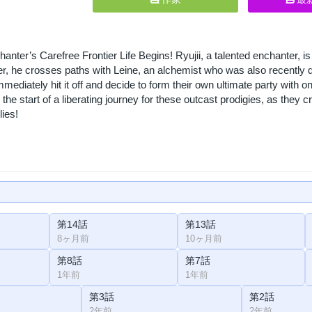
nter’s Carefree Frontier Life Begins! Ryujii, a talented enchanter, is 
ter, he crosses paths with Leine, an alchemist who was also recently 
mmediately hit it off and decide to form their own ultimate party with one
 the start of a liberating journey for these outcast prodigies, as they cr
lies!
第14話
第13話
8ヶ月前
10ヶ月前
第8話
第7話
1年前
1年前
第3話
第2話
2年前
2年前