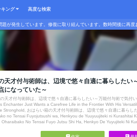
ンキング
高度な検索
問題が発生しています。修復に取り組んでいます。数時間後に再度
の天才付与術師は、辺境で悠々自適に暮らしたい
点になっていた～
箱の天才付与術師は、辺境で悠々自適に暮らしたい～万能付与術で気付いた
 Enchanter Just Wants a Carefree Life in the Frontier With His Versat
ortable Stronghold, おはらい箱の天才付与術師は、辺境で悠々
no Tensai Fuyojutsushi wa, Henkyou de Yuuyuujiteki ni Kurashitai Koub
 Oharaibako No Tensai Fuyo Jutsu Shi Ha, Henkyo De Yuyujiteki Ni Ku
作家
最