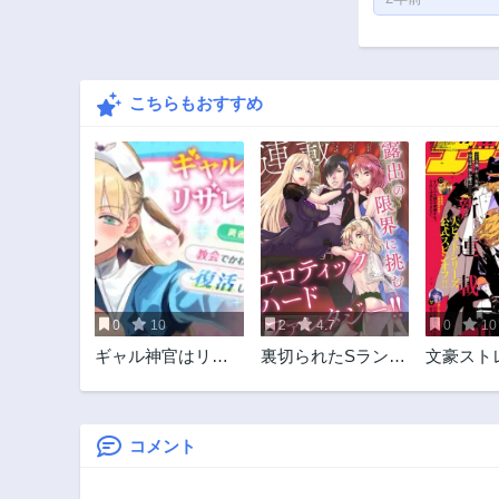
こちらもおすすめ
0
10
2
4.7
0
10
ギャル神官はリザ
裏切られたSランク
文豪スト
レがダルい
冒険者の俺は、愛
グス ST
する奴隷の彼女ら
BRINGE
と共に奴隷だけの
ハーレムギルドを
コメント
作る