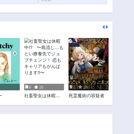
0
10
0
10
ー
社畜聖女は休暇
死霊魔術の容疑者
中!? 〜島流し…も
とい療養先でジョ
ブチェンジ！ 恋も
キャリアもがんば
ります!!〜