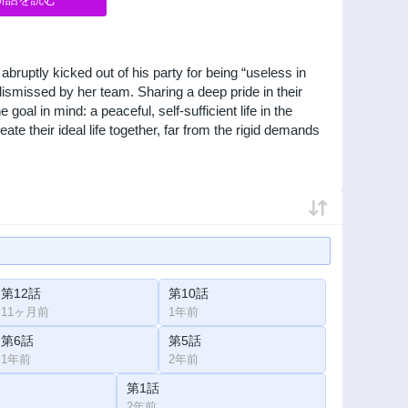
abruptly kicked out of his party for being “useless in
dismissed by her team. Sharing a deep pride in their
 goal in mind: a peaceful, self-sufficient life in the
eate their ideal life together, far from the rigid demands
第12話
第10話
11ヶ月前
1年前
第6話
第5話
1年前
2年前
第1話
2年前