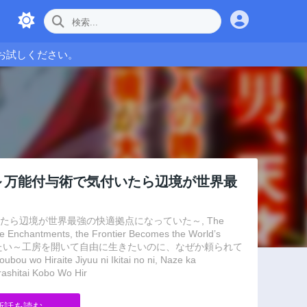
お試しください。
～万能付与術で気付いたら辺境が世界最
ら辺境が世界最強の快適拠点になっていた～, The
ile Enchantments, the Frontier Becomes the World’s
自適に暮らしたい～工房を開いて自由に生きたいのに、なぜか頼られて
ou wo Hiraite Jiyuu ni Ikitai no ni, Naze ka
rashitai Kobo Wo Hir
新話を読む