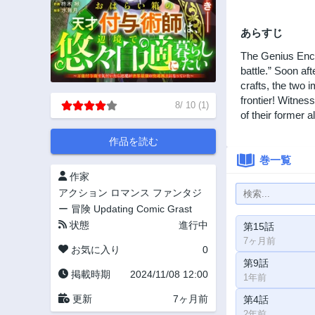
あらすじ
The Genius Encha
battle.” Soon af
crafts, the two i
frontier! Witness
8
/
10
(
1
)
of their former al
作品を読む
巻一覧
作家
アクション
ロマンス
ファンタジ
ー
冒険
Updating
Comic Grast
状態
進行中
第15話
7ヶ月前
お気に入り
0
第9話
掲載時期
2024/11/08 12:00
1年前
更新
7ヶ月前
第4話
2年前