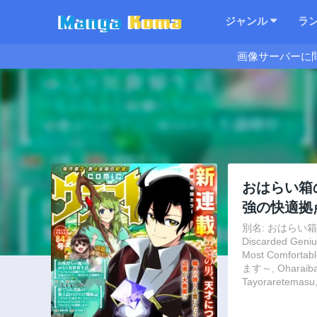
ジャンル
ラ
画像サーバーに
おはらい箱
強の快適拠
別名: おはらい
Discarded Genius
Most Comf
ます～, Oharaibako 
Tayoraretemasu,