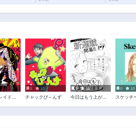
0
10
0
10
0
10
レイドッ
チャックび～んず
今日はもう上がり
スケッチ
ORM
ます
R