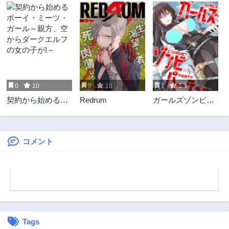
第19.2話
第19.1話
9ヶ月前
10ヶ月前
第18話
第17話
11ヶ月前
3ヶ月前
第16話
第15話
1年前
1年前
0
10
0
10
1
5.3
第14話
第13話
契約から始めるボ
Redrum
ガールズゾンビパ
1年前
1年前
ーイ・ミーツ・ガ
ーティー
第12話
第11話
ール～親方、空か
1年前
1年前
らダークエルフの
女の子が!～
コメント
第10話
第9話
2年前
2年前
第8話
第7話
2年前
2年前
第6話
第5話
2年前
2年前
Tags
第4話
第3話