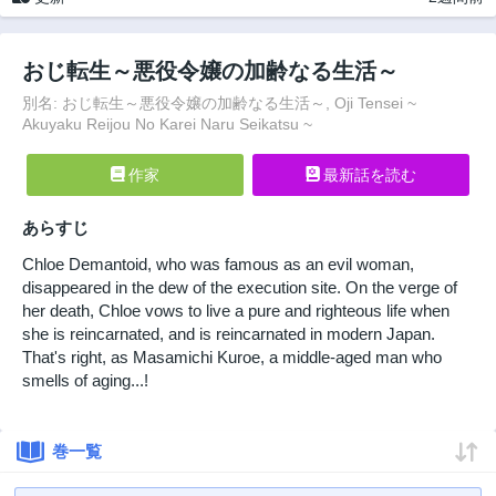
おじ転生～悪役令嬢の加齢なる生活～
別名: おじ転生～悪役令嬢の加齢なる生活～, Oji Tensei ~
Akuyaku Reijou No Karei Naru Seikatsu ~
作家
最新話を読む
あらすじ
Chloe Demantoid, who was famous as an evil woman,
disappeared in the dew of the execution site. On the verge of
her death, Chloe vows to live a pure and righteous life when
she is reincarnated, and is reincarnated in modern Japan.
That's right, as Masamichi Kuroe, a middle-aged man who
smells of aging...!
巻一覧