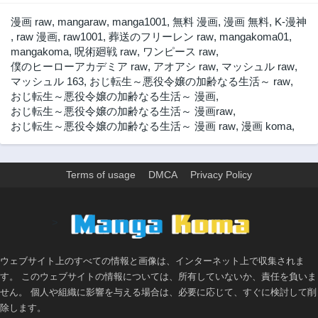
2年前
2年前
漫画 raw
,
mangaraw
,
manga1001
,
無料 漫画
,
漫画 無料
,
K-漫神
第2話
第1話
,
raw 漫画
,
raw1001
,
葬送のフリーレン raw
,
mangakoma01
,
2年前
2年前
mangakoma
,
呪術廻戦 raw
,
ワンピース raw
,
僕のヒーローアカデミア raw
,
アオアシ raw
,
マッシュル raw
,
マッシュル 163
,
おじ転生～悪役令嬢の加齢なる生活～ raw
,
おじ転生～悪役令嬢の加齢なる生活～ 漫画
,
おじ転生～悪役令嬢の加齢なる生活～ 漫画raw
,
おじ転生～悪役令嬢の加齢なる生活～ 漫画 raw
,
漫画 koma
,
Terms of usage
DMCA
Privacy Policy
>
ウェブサイト上のすべての情報と画像は、インターネット上で収集されま
す。 このウェブサイトの情報については、所有していないか、責任を負いま
せん。 個人や組織に影響を与える場合は、必要に応じて、すぐに検討して削
除します。