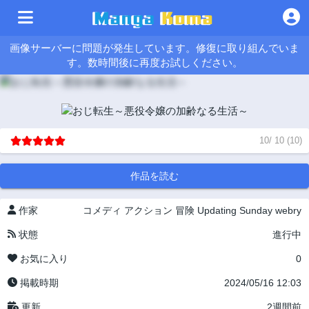
画像サーバーに問題が発生しています。修復に取り組んでいま
す。数時間後に再度お試しください。
10
/
10
(
10
)
作品を読む
作家
コメディ
アクション
冒険
Updating
Sunday webry
状態
進行中
お気に入り
0
掲載時期
2024/05/16 12:03
更新
2週間前