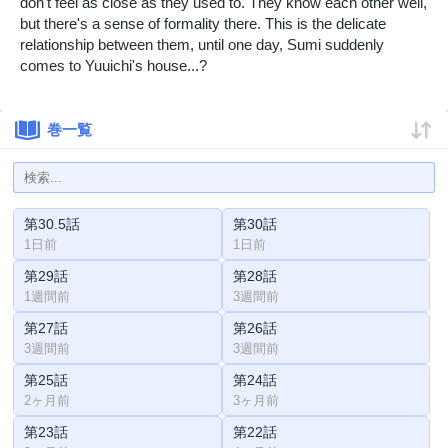
don't feel as close as they used to. They know each other well,
but there's a sense of formality there. This is the delicate
relationship between them, until one day, Sumi suddenly
comes to Yuuichi's house...?
巻一覧
第30.5話
第30話
1日前
1日前
第29話
第28話
1週間前
3週間前
第27話
第26話
3週間前
3週間前
第25話
第24話
2ヶ月前
3ヶ月前
第23話
第22話