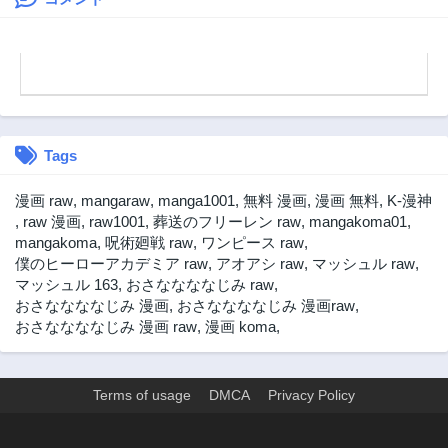
第5話
第4話
1年前
1年前
第3話
第2話
1年前
1年前
第1話
1年前
Tags
漫画 raw
,
mangaraw
,
manga1001
,
無料 漫画
,
漫画 無料
,
K-漫神
,
raw 漫画
,
raw1001
,
葬送のフリーレン raw
,
mangakoma01
,
mangakoma
,
呪術廻戦 raw
,
ワンピース raw
,
僕のヒーローアカデミア raw
,
アオアシ raw
,
マッシュル raw
,
マッシュル 163
,
おさななななじみ raw
,
おさななななじみ 漫画
,
おさななななじみ 漫画raw
,
おさななななじみ 漫画 raw
,
漫画 koma
,
Terms of usage
DMCA
Privacy Policy