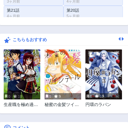
3ヶ月前
4ヶ月前
第21話
第20話
4ヶ月前
5ヶ月前
第19話
第18話
5ヶ月前
6ヶ月前
こちらもおすすめ
第17話
第16話
7ヶ月前
7ヶ月前
第15話
第14話
8ヶ月前
8ヶ月前
第13話
第12話
8ヶ月前
9ヶ月前
第11話
第10話
9ヶ月前
10ヶ月前
0
10
0
9
0
10
第9話
第8話
生産職を極め過ぎ
秘蜜の金髪ツイン
円環のラパン
10ヶ月前
11ヶ月前
たら伝説の武器が
テール
第7話
第6話
俺の嫁になりまし
11ヶ月前
3ヶ月前
た
コメント