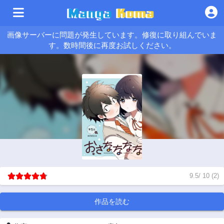
画像サーバーに問題が発生しています。修復に取り組んでいま
す。数時間後に再度お試しください。
9.5
/
10
(
2
)
作品を読む