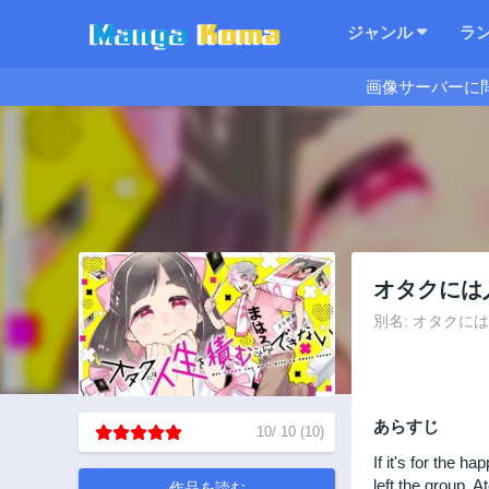
ジャンル
ラ
画像サーバーに
オタクには
別名: オタクには人生を
あらすじ
10
/
10
(
10
)
If it's for the 
left the group. 
作品を読む