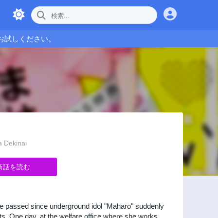
お試しください。
Dekinai
新話を読む
 have passed since underground idol "Maharo" suddenly
uts. One day, at the welfare office where she works,