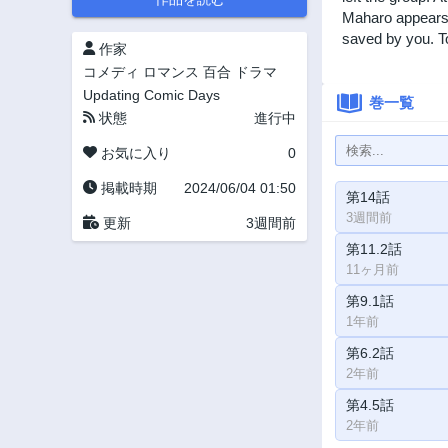
Maharo appears i
saved by you. To 
作家
コメディ
ロマンス
百合
ドラマ
Updating
Comic Days
巻一覧
状態
進行中
お気に入り
0
掲載時期
2024/06/04 01:50
第14話
3週間前
更新
3週間前
第11.2話
11ヶ月前
第9.1話
1年前
第6.2話
2年前
第4.5話
2年前