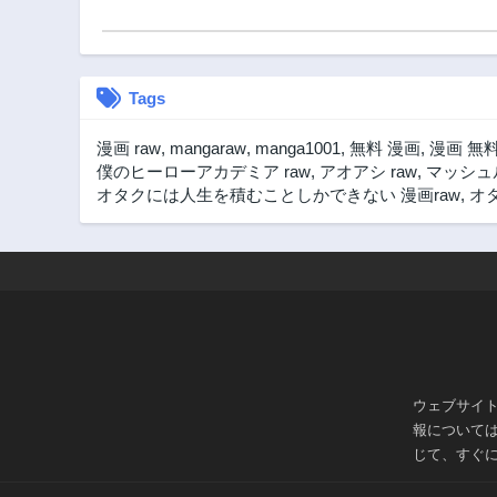
Tags
漫画 raw
,
mangaraw
,
manga1001
,
無料 漫画
,
漫画 無
僕のヒーローアカデミア raw
,
アオアシ raw
,
マッシュル
オタクには人生を積むことしかできない 漫画raw
,
オ
ウェブサイ
報について
じて、すぐ