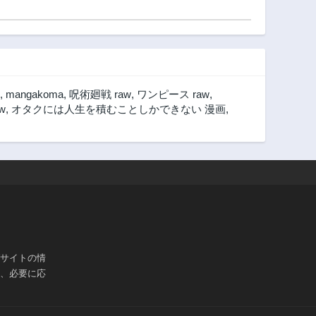
,
mangakoma
,
呪術廻戦 raw
,
ワンピース raw
,
w
,
オタクには人生を積むことしかできない 漫画
,
ブサイトの情
は、必要に応