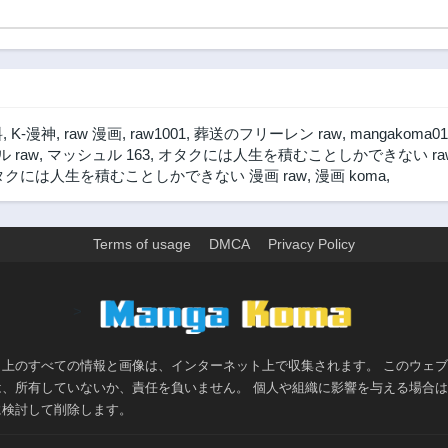
料
,
K-漫神
,
raw 漫画
,
raw1001
,
葬送のフリーレン raw
,
mangakoma01
 raw
,
マッシュル 163
,
オタクには人生を積むことしかできない ra
タクには人生を積むことしかできない 漫画 raw
,
漫画 koma
,
Terms of usage
DMCA
Privacy Policy
>
ト上のすべての情報と画像は、インターネット上で収集されます。 このウェ
は、所有していないか、責任を負いません。 個人や組織に影響を与える場合
に検討して削除します。