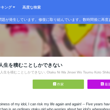
ンキング
高度な検索
問題が発生しています。修復に取り組んでいます。数時間後に再度
人生を積むことしかできない
積むことしかできない, Otaku Ni Wa Jinsei Wo Tsumu Koto Shika 
作家
最
happiness of my idol, I can risk my life again and again! -- Five years
Atchan is an ordinary otaku girl who worries about her idol's whereabo