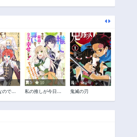
0
10
0
2
なので、
私の推しが今日も
鬼滅の刃
を目指す
最高に尊いので、
全力で幸せにす
る！