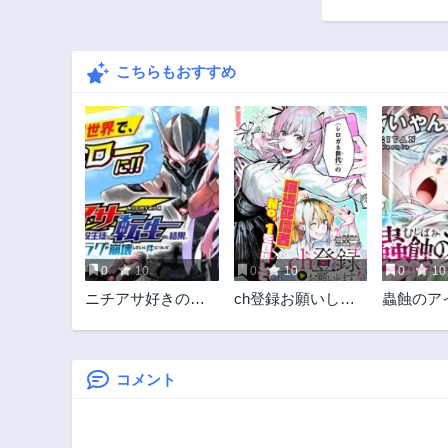
こちらもおすすめ
0
10
0
10
0
10
ニチアサ好きのオ
ch登録お願いしま
蟲蝕のア
タクが悪役生徒に
す!
蟲にカラ
転生した結果、破
変えられ
滅フラグが崩壊し
険者の蟲
ていく件について
コメント