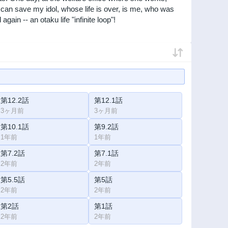
 can save my idol, whose life is over, is me, who was
ain -- an otaku life "infinite loop"!
第12.2話
第12.1話
3ヶ月前
3ヶ月前
第10.1話
第9.2話
1年前
1年前
第7.2話
第7.1話
2年前
2年前
第5.5話
第5話
2年前
2年前
第2話
第1話
2年前
2年前