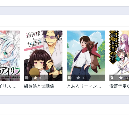
0
10
0
10
1
10
イリス ～
組長娘と世話係
とあるリーマン、
没落予定
ダを作り
もふもふタヌキと
鍛冶職人
た追放冒
不思議な田舎暮ら
毒無双～
しをはじめる