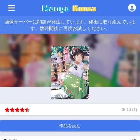
画像サーバーに問題が発生しています。修復に取り組んでいま
す。数時間後に再度お試しください。
9
/
10
(
1
)
作品を読む