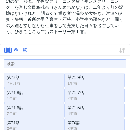
辺の街・熱海。小さなクリーニング店「キンメクリーニン
グ」を営む金目綿花奈（きんめわかな）は、二年より前の記
憶はないけれど、明るくて働き者で温泉が大好き。常連の人
妻・矢柄、近所の男子高生・石持、小学生の那色など、周り
の人達と接しながら仕事をして充実した日々を過ごしてい
く、ひきこもごも生活ストーリー第１巻。
巻一覧
第72話
第71.9話
7ヶ月前
1年前
第71.8話
第71.7話
1年前
2年前
第71.6話
第71.5話
2年前
3年前
第71話
第70話
3年前
3年前