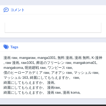
魔術士～
3年前
3年前
コメント
第51話
第50話
3年前
3年前
第49話
第48話
3年前
3年前
第47話
第46話
3年前
3年前
Tags
第45話
第44話
3年前
3年前
漫画 raw
,
mangaraw
,
manga1001
,
無料 漫画
,
漫画 無料
,
K-漫神
第43話
第42話
,
raw 漫画
,
raw1001
,
葬送のフリーレン raw
,
mangakoma01
,
3年前
3年前
mangakoma
,
呪術廻戦 raw
,
ワンピース raw
,
僕のヒーローアカデミア raw
,
アオアシ raw
,
マッシュル raw
,
第41話
第40話
マッシュル 163
,
綺麗にしてもらえますか。 raw
,
3年前
3年前
綺麗にしてもらえますか。 漫画
,
第39話
第38話
綺麗にしてもらえますか。 漫画raw
,
3年前
3年前
綺麗にしてもらえますか。 漫画 raw
,
漫画 koma
,
第37話
第36話
3年前
3年前