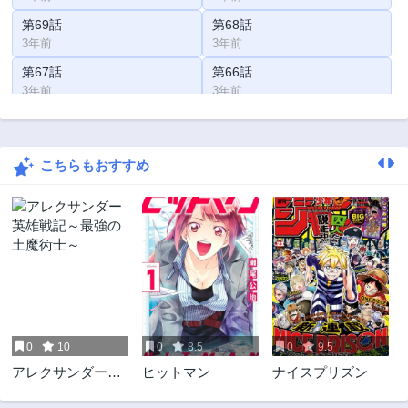
第69話
第68話
3年前
3年前
第67話
第66話
3年前
3年前
第65話
第64話
3年前
3年前
こちらもおすすめ
第63話
第62話
3年前
3年前
第61話
第60話
3年前
3年前
第59話
第58話
3年前
3年前
第57話
第56話
3年前
3年前
0
10
0
8.5
0
9.5
第55話
第54話
アレクサンダー英
ヒットマン
ナイスプリズン
3年前
3年前
雄戦記～最強の土
第53話
第52話