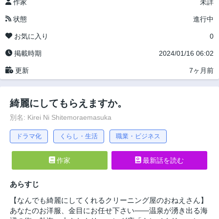
作家
未詳
状態
進行中
お気に入り
0
掲載時期
2024/01/16 06:02
更新
7ヶ月前
綺麗にしてもらえますか。
別名: Kirei Ni Shitemoraemasuka
ドラマ化
くらし・生活
職業・ビジネス
作家
最新話を読む
あらすじ
【なんでも綺麗にしてくれるクリーニング屋のおねえさん】
あなたのお洋服、金目にお任せ下さい――温泉が湧き出る海