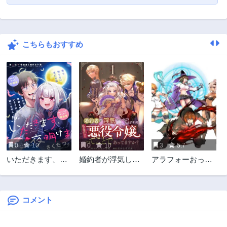
こちらもおすすめ
0
10
0
10
3
5.7
いただきます、夜
婚約者が浮気して
アラフォーおっさ
明けまで。～眠れ
いるようなんです
んはスローライフ
ない小説家と吸え
けど私は流行りの
の夢を見るか?
ない吸血鬼～
悪役令嬢ってこと
であってますか？
コメント