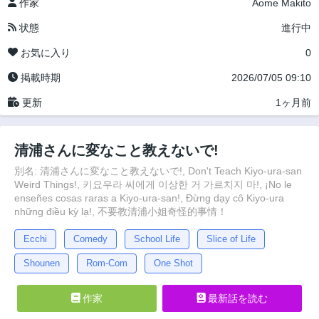
作家
Aome Makito
状態
進行中
お気に入り
0
掲載時期
2026/07/05 09:10
更新
1ヶ月前
清浦さんに変なこと教えないで!
別名: 清浦さんに変なこと教えないで!, Don't Teach Kiyo-ura-san
Weird Things!, 키요우라 씨에게 이상한 거 가르치지 마!, ¡No le
enseñes cosas raras a Kiyo-ura-san!, Đừng dạy cô Kiyo-ura
những điều kỳ lạ!, 不要教清浦小姐奇怪的事情！
Ecchi
Comedy
School Life
Slice of Life
Shounen
Rom-Com
One Shot
作家
最新話を読む