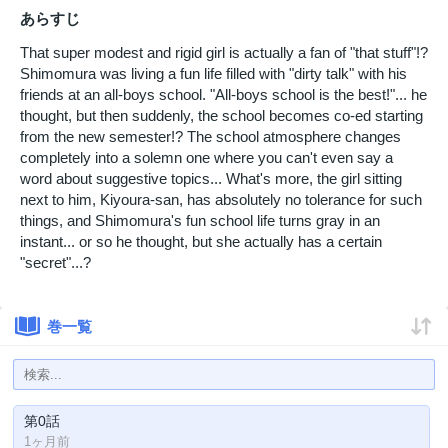
あらすじ
That super modest and rigid girl is actually a fan of "that stuff"!?
Shimomura was living a fun life filled with "dirty talk" with his
friends at an all-boys school. "All-boys school is the best!"... he
thought, but then suddenly, the school becomes co-ed starting
from the new semester!? The school atmosphere changes
completely into a solemn one where you can't even say a
word about suggestive topics... What's more, the girl sitting
next to him, Kiyoura-san, has absolutely no tolerance for such
things, and Shimomura's fun school life turns gray in an
instant... or so he thought, but she actually has a certain
"secret"...?
巻一覧
第0話
1ヶ月前