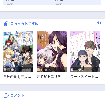
3年前
3年前
第2話
第1話
3年前
3年前
こちらもおすすめ
0
7
0
10
0
7
自分の事を主人公
果て戻る異世界転
ワークスイートバ
だと信じてやまな
生～何回やっても
ランス
い踏み台が、主人
幼馴染に辿り着け
公を踏み台だと勘
ない～
違いして、優勝し
コメント
てしまうお話です
@COMIC