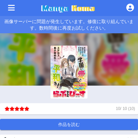
画像サーバーに問題が発生しています。修復に取り組んでいま
す。数時間後に再度お試しください。
10
/
10
(
10
)
作品を読む