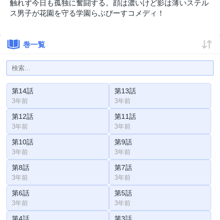
触れず今日も孤独に奮闘する。顔は濃いけど影は薄いステル
ス男子が花園を守る学園らぶぴーすコメディ！
巻一覧
第14話
第13話
3年前
3年前
第12話
第11話
3年前
3年前
第10話
第9話
3年前
3年前
第8話
第7話
3年前
3年前
第6話
第5話
3年前
3年前
第4話
第3話