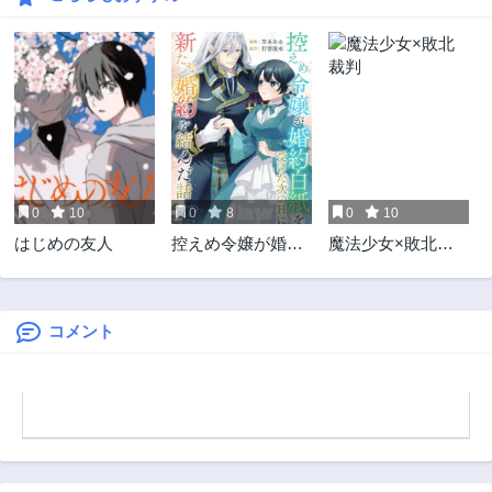
3ヶ月前
3ヶ月前
第1話
3ヶ月前
0
10
0
8
0
10
はじめの友人
控えめ令嬢が婚約
魔法少女×敗北裁
白紙を受けた次の
判
日に新たな婚約を
結んだ話
コメント