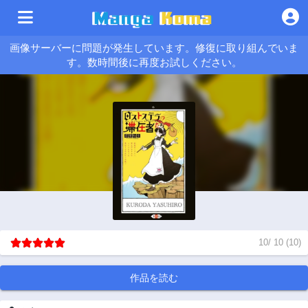
画像サーバーに問題が発生しています。修復に取り組んでいま
す。数時間後に再度お試しください。
10
/
10
(
10
)
作品を読む