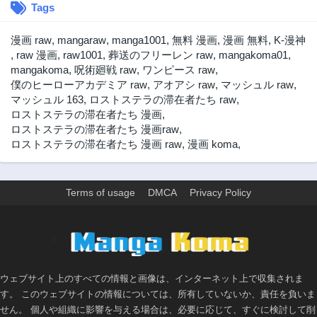
Tags
漫画 raw
,
mangaraw
,
manga1001
,
無料 漫画
,
漫画 無料
,
K-漫神
,
raw 漫画
,
raw1001
,
葬送のフリーレン raw
,
mangakoma01
,
mangakoma
,
呪術廻戦 raw
,
ワンピース raw
,
僕のヒーローアカデミア raw
,
アオアシ raw
,
マッシュル raw
,
マッシュル 163
,
ロストステラの滞在者たち raw
,
ロストステラの滞在者たち 漫画
,
ロストステラの滞在者たち 漫画raw
,
ロストステラの滞在者たち 漫画 raw
,
漫画 koma
,
Terms of usage
DMCA
Privacy Policy
>
ウェブサイト上のすべての情報と画像は、インターネット上で収集されま
す。 このウェブサイトの情報については、所有していないか、責任を負いま
せん。 個人や組織に影響を与える場合は、必要に応じて、すぐに検討して削