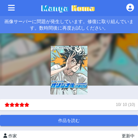
画像サーバーに問題が発生しています。修復に取り組んでいま
す。数時間後に再度お試しください。
10
/
10
(
10
)
作品を読む
作家
更新中