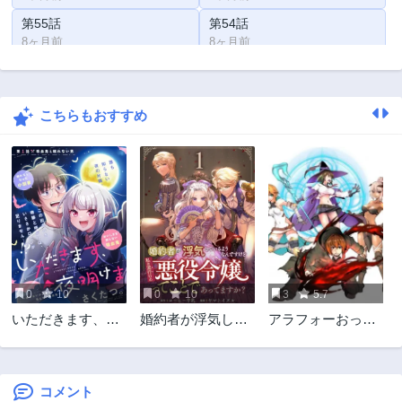
第55話
第54話
8ヶ月前
8ヶ月前
第53話
第52話
8ヶ月前
8ヶ月前
こちらもおすすめ
第51話
第50話
8ヶ月前
8ヶ月前
第49話
第48話
8ヶ月前
8ヶ月前
第47話
第46話
8ヶ月前
8ヶ月前
第45話
第44話
8ヶ月前
8ヶ月前
0
10
0
10
3
5.7
第43話
第42話
いただきます、夜
婚約者が浮気して
アラフォーおっさ
8ヶ月前
8ヶ月前
明けまで。～眠れ
いるようなんです
んはスローライフ
第41話
第40話
ない小説家と吸え
けど私は流行りの
の夢を見るか?
8ヶ月前
8ヶ月前
ない吸血鬼～
悪役令嬢ってこと
であってますか？
コメント
第39話
第38話