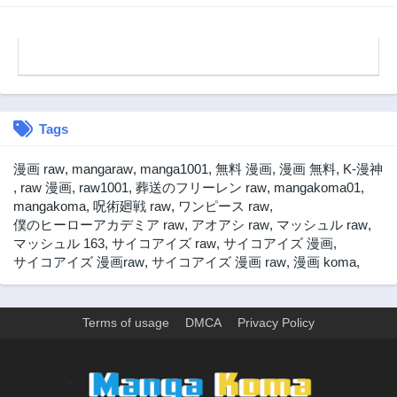
8ヶ月前
8ヶ月前
第37話
第36話
8ヶ月前
8ヶ月前
第35話
第34話
8ヶ月前
8ヶ月前
Tags
第33話
第32話
8ヶ月前
8ヶ月前
漫画 raw
,
mangaraw
,
manga1001
,
無料 漫画
,
漫画 無料
,
K-漫神
第31話
第30話
,
raw 漫画
,
raw1001
,
葬送のフリーレン raw
,
mangakoma01
,
8ヶ月前
8ヶ月前
mangakoma
,
呪術廻戦 raw
,
ワンピース raw
,
僕のヒーローアカデミア raw
,
アオアシ raw
,
マッシュル raw
,
第29話
第28話
マッシュル 163
,
サイコアイズ raw
,
サイコアイズ 漫画
,
8ヶ月前
8ヶ月前
サイコアイズ 漫画raw
,
サイコアイズ 漫画 raw
,
漫画 koma
,
第27話
第26話
8ヶ月前
8ヶ月前
第25話
第24話
Terms of usage
DMCA
Privacy Policy
8ヶ月前
8ヶ月前
第23話
第22話
>
8ヶ月前
8ヶ月前