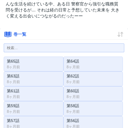
んな生活を続けている中、ある日 警察官から強引な職務質
問を受けるが… それは経の日常と予想していた未来を 大き
く変える出会いにつながるのだったーー
巻一覧
第65話
第64話
8ヶ月前
8ヶ月前
第63話
第62話
8ヶ月前
8ヶ月前
第61話
第60話
8ヶ月前
8ヶ月前
第59話
第58話
8ヶ月前
8ヶ月前
第57話
第56話
8ヶ月前
8ヶ月前