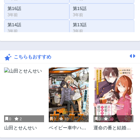
第16話
第15話
3年前
3年前
第14話
第13話
3年前
3年前
第12話
第11話
3年前
3年前
こちらもおすすめ
第10話
第9話
3年前
3年前
第8話
第7話
3年前
3年前
第6話
第5話
3年前
3年前
第4話
第3話
3年前
3年前
0
2
0
10
0
10
第2話
第1話
山田とせんせい
ベイビー車中ハッ
運命の番と結婚し
3年前
3年前
カーズ
たら