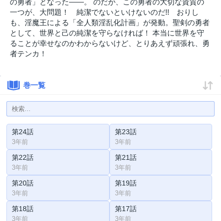
の勇者」となった――。 のだが、この勇者の大切な資質の
一つが、大問題！ 純潔でないといけないのだ!! おりし
も、淫魔王による「全人類淫乱化計画」が発動。聖剣の勇者
として、世界と己の純潔を守らなければ！ 本当に世界を守
ることが幸せなのかわからないけど、とりあえず頑張れ、勇
者テンカ！
巻一覧
第24話
第23話
3年前
3年前
第22話
第21話
3年前
3年前
第20話
第19話
3年前
3年前
第18話
第17話
3年前
3年前