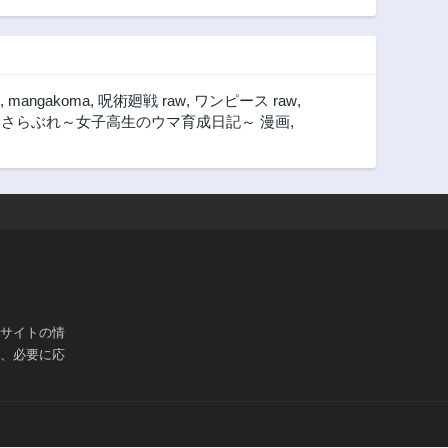
,
mangakoma
,
呪術廻戦 raw
,
ワンピース raw
,
,
さらぶれ～女子高生のウマ育成日記～ 漫画
,
ブサイトの情
は、必要に応