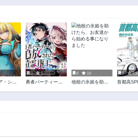
0
5.7
0
10
0
7.5
ア・ショ
勇者パーティーを
他校の氷姫を助け
首都高SP
追放された精霊術
たら、お友達から
士 最強級に覚醒し
始める事になりま
た不遇職、真の仲
した
間と五大ダンジョ
ンを制覇する