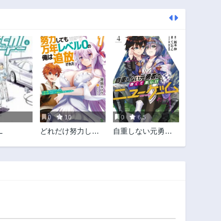
0
10
0
6.5
L
どれだけ努力して
自重しない元勇者
も万年レベル0の俺
の強くて楽しいニ
は追放された ～神
ューゲーム
の敵と呼ばれた少
年は、社畜女神と
出会って最強の力
を手に入れる～