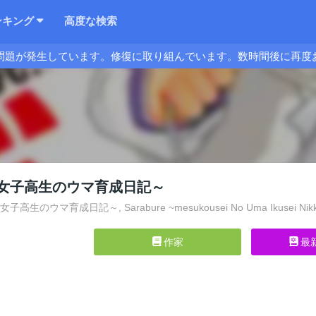
ンキング
高度な検索
問題が発生しています。修復に取り組んでいます。数時間後に再度
女子高生のウマ育成日記～
生のウマ育成日記～, Sarabure ~mesukousei No Uma Ikusei Nikk
作家
最