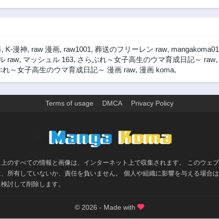
料
,
K-漫神
,
raw 漫画
,
raw1001
,
葬送のフリーレン raw
,
mangakoma01
 raw
,
マッシュル 163
,
さらぶれ～女子高生のウマ育成日記～ raw
れ～女子高生のウマ育成日記～ 漫画 raw
,
漫画 koma
,
Terms of usage
DMCA
Privacy Policy
>
ト上のすべての情報と画像は、インターネット上で収集されます。 このウェ
は、所有していないか、責任を負いません。 個人や組織に影響を与える場合
に検討して削除します。
© 2026 - Made with