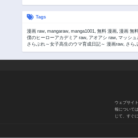
Tags
漫画 raw
,
mangaraw
,
manga1001
,
無料 漫画
,
漫画 無
僕のヒーローアカデミア raw
,
アオアシ raw
,
マッシュル
さらぶれ～女子高生のウマ育成日記～ 漫画raw
,
さらぶ
ウェブサイ
報について
じて、すぐ