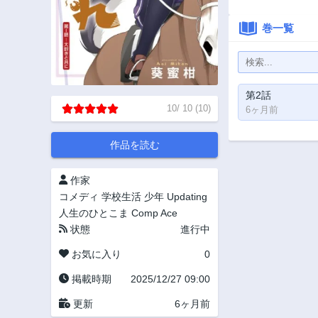
巻一覧
第2話
10
/
10
(
10
)
6ヶ月前
作品を読む
作家
コメディ
学校生活
少年
Updating
人生のひとこま
Comp Ace
状態
進行中
お気に入り
0
掲載時期
2025/12/27 09:00
更新
6ヶ月前