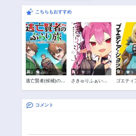
こちらもおすすめ
0
10
0
10
0
9
逃亡賢者(候補)のぶ
さきゅりふぁい
ゴエティ
らり旅 ～召喚され
す！
ック
ましたが、逃げ出
して安寧の地探し
を楽しみます～
コメント