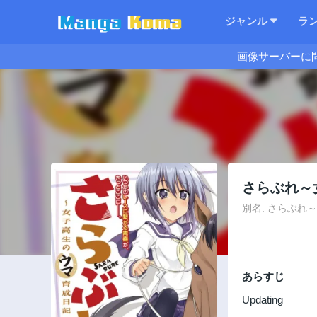
ジャンル
ラ
画像サーバーに
さらぶれ～
別名: さらぶれ～女子高
あらすじ
Updating