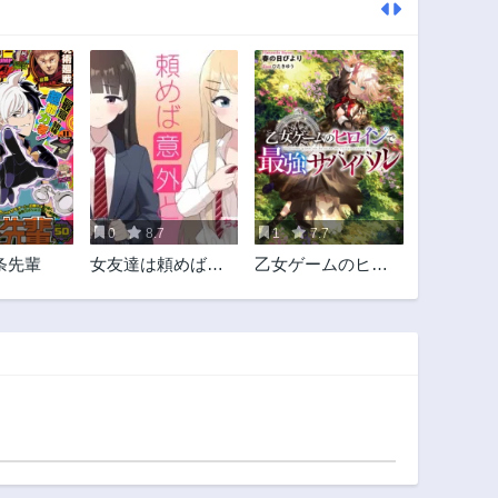
0
8.7
1
7.7
条先輩
女友達は頼めば意
乙女ゲームのヒロ
外とヤらせてくれ
インで最強サバイ
る
バル＠ＣＯＭＩＣ