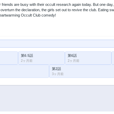
friends are busy with their occult research again today. But one day, 
overturn the declaration, the girls set out to revive the club. Eatin
heartwarming Occult Club comedy!
第6.5話
第6話
2ヶ月前
2ヶ月前
第2話
3ヶ月前