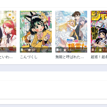
5
0
10
0
7.5
0
7.3
といわれ
こんづくし
無能と呼ばれた
超巡！超
～元魔王
『精霊たらし』～
嬢は生真
実は異能で、精霊
に餌付け
界では伝説的ヒー
幸せにな
ローでした～＠
COMIC