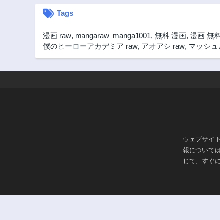
Tags
漫画 raw
,
mangaraw
,
manga1001
,
無料 漫画
,
漫画 無
僕のヒーローアカデミア raw
,
アオアシ raw
,
マッシュル
ウェブサイ
報について
じて、すぐ