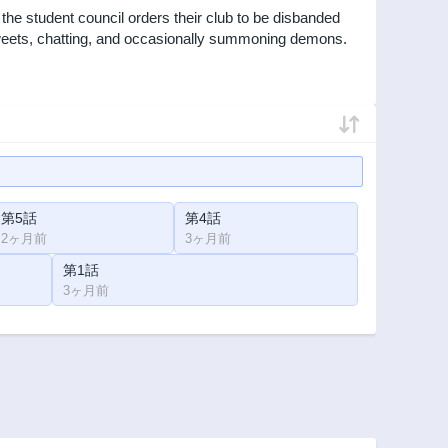
the student council orders their club to be disbanded
g sweets, chatting, and occasionally summoning demons.
第5話
第4話
2ヶ月前
3ヶ月前
第1話
3ヶ月前