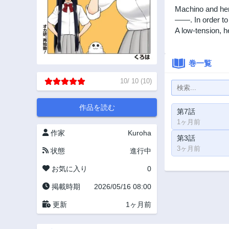
Machino and her 
——. In order to 
A low-tension, 
巻一覧
10
/
10
(
10
)
作品を読む
第7話
1ヶ月前
作家
Kuroha
第3話
3ヶ月前
状態
進行中
お気に入り
0
掲載時期
2026/05/16 08:00
更新
1ヶ月前