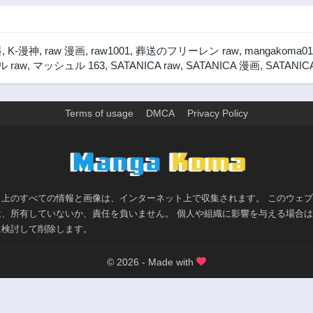
料
,
K-漫神
,
raw 漫画
,
raw1001
,
葬送のフリーレン raw
,
mangakoma01
 raw
,
マッシュル 163
,
SATANICA raw
,
SATANICA 漫画
,
SATANIC
Terms of usage
DMCA
Privacy Policy
>
ト上のすべての情報と画像は、インターネット上で収集されます。 このウェ
は、所有していないか、責任を負いません。 個人や組織に影響を与える場合
に検討して削除します。
© 2026 - Made with