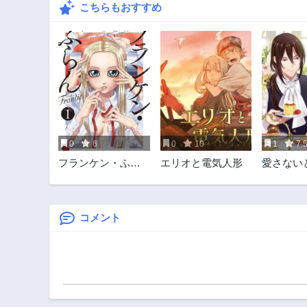
こちらもおすすめ
0
6
0
10
1
7.
フランケン・ふら
エリオと電気人形
愛さない
ん Frantic
ましても
の伯爵令
面目軍人
をされて
コメント
る～