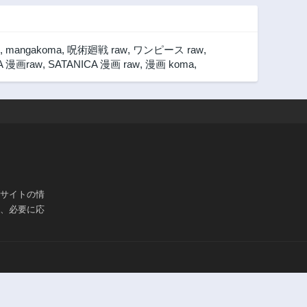
,
mangakoma
,
呪術廻戦 raw
,
ワンピース raw
,
A 漫画raw
,
SATANICA 漫画 raw
,
漫画 koma
,
ブサイトの情
は、必要に応