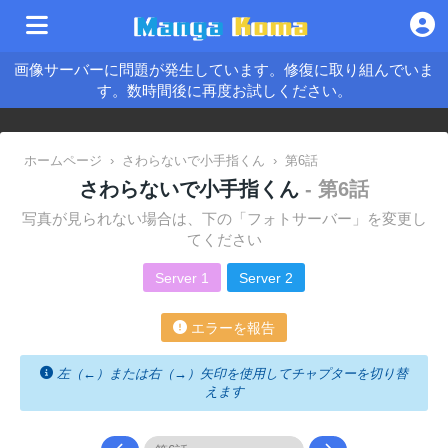
画像サーバーに問題が発生しています。修復に取り組んでいま
す。数時間後に再度お試しください。
ホームページ
›
さわらないで小手指くん
›
第6話
さわらないで小手指くん
- 第6話
写真が見られない場合は、下の「フォトサーバー」を変更し
てください
Server 1
Server 2
エラーを報告
左（←）または右（→）矢印を使用してチャプターを切り替
えます