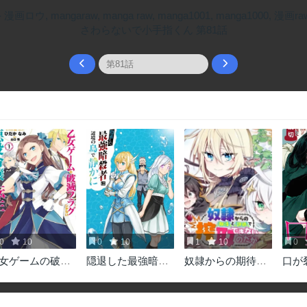
0
10
0
10
1
10
0
女ゲームの破滅
隠退した最強暗殺
奴隷からの期待と
口か
ラグしかない悪
者は辺境の島で静
評価のせいで搾取
は
令嬢に転生して
かに暮らしたい
できないのだが
まった…