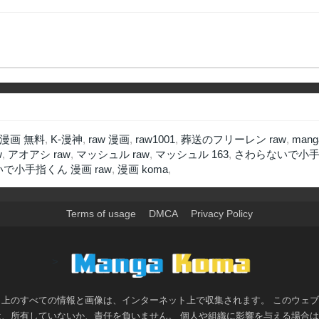
漫画 無料
,
K-漫神
,
raw 漫画
,
raw1001
,
葬送のフリーレン raw
,
mang
w
,
アオアシ raw
,
マッシュル raw
,
マッシュル 163
,
さわらないで小手指
で小手指くん 漫画 raw
,
漫画 koma
,
Terms of usage
DMCA
Privacy Policy
>
ト上のすべての情報と画像は、インターネット上で収集されます。 このウェ
は、所有していないか、責任を負いません。 個人や組織に影響を与える場合