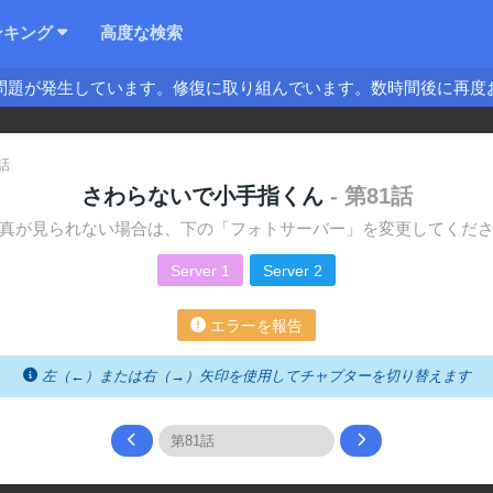
ンキング
高度な検索
問題が発生しています。修復に取り組んでいます。数時間後に再度
話
さわらないで小手指くん
- 第81話
真が見られない場合は、下の「フォトサーバー」を変更してくだ
Server 1
Server 2
エラーを報告
左（←）または右（→）矢印を使用してチャプターを切り替えます