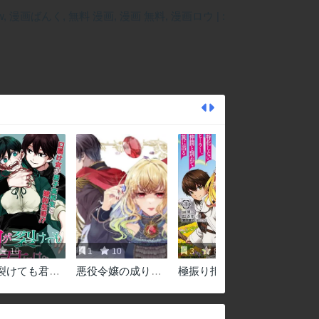
10
1
10
3
8.3
゙裂けても君に
悪役令嬢の成り上
極振り拒否して手
がり～隣国で宝石
探りスタート！
の聖女と呼ばれる
特化しないヒーラ
まで～
ー、仲間と別れて