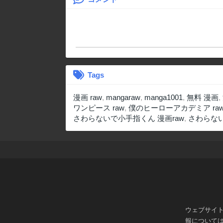
Tags
漫画 raw
,
mangaraw
,
manga1001
,
無料 漫画
,
ワンピース raw
,
僕のヒーローアカデミア ra
さわらないで小手指くん 漫画raw
,
さわらない
ウェブサイ
報について