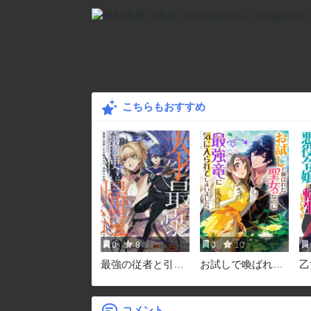
こちらもおすすめ
0
8
0
10
最強の従者と引き
お試しで喚ばれた
乙
離されて，見知ら
聖女なのに最強竜
フ
ぬ地に飛されまし
に気に入られてし
役
た
まいました。
し
コメント