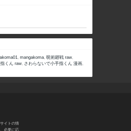
旅に出る
akoma01
,
mangakoma
,
呪術廻戦 raw
,
くん raw
,
さわらないで小手指くん 漫画
,
ブサイトの情
は、必要に応