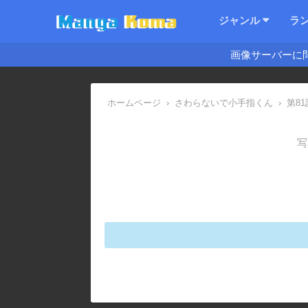
ジャンル
ラ
画像サーバーに
ホームページ
›
さわらないで小手指くん
›
第81
写