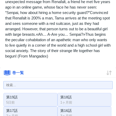
unexpected message from Renafalt, a friend he met five years
ago in an online game, whose face he has never seen:
“Senpai, how about hiring a home security guard?”Convinced
that Renafalt is 200% a man, Tama arrives at the meeting spot
and sees someone with a red suitcase, just as they had
arranged. However, that person turns out to be a beautiful girl
with large breasts.«Ah… A-Are you… Senpai?»Thus begins
the peculiar cohabitation of an apathetic man who only wants
to live quietly in a corner of the world and a high school girl with
social anxiety. The story of their strange life together has
begun! (From Mangadex)
巻一覧
第19話
第18話
5日前
1ヶ月前
第17話
第16話
2ヶ月前
3ヶ月前