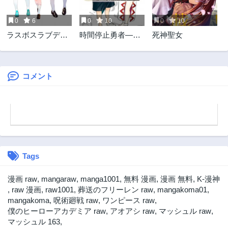
2年前
2年前
0
6
0
10
0
10
ラスボスラブデス/
時間停止勇者―余
死神聖女
ラスボスラブデス
命3日の設定じゃ世
界を救うには短す
ぎる―
コメント
Tags
漫画 raw
,
mangaraw
,
manga1001
,
無料 漫画
,
漫画 無料
,
K-漫神
,
raw 漫画
,
raw1001
,
葬送のフリーレン raw
,
mangakoma01
,
mangakoma
,
呪術廻戦 raw
,
ワンピース raw
,
僕のヒーローアカデミア raw
,
アオアシ raw
,
マッシュル raw
,
マッシュル 163
,