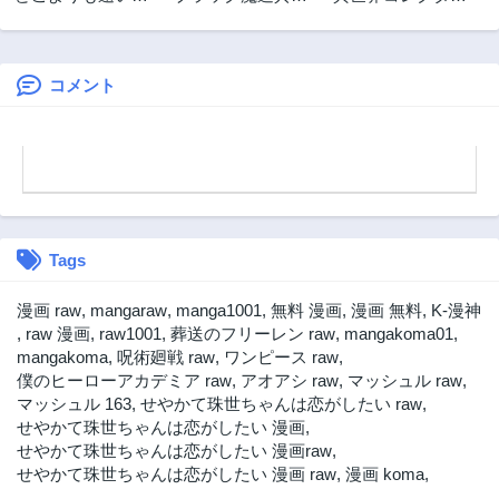
所にいる君へ
ギルドを追放され
～収納魔法で異世
た私、王宮魔術師
界を収集する～
として拾われる ～
ホワイトな宮廷
コメント
で、幸せな新生活
を始めます!～
Black Madougushi
Guild wo
Tsuihousareta
Watashi
Tags
漫画 raw
,
mangaraw
,
manga1001
,
無料 漫画
,
漫画 無料
,
K-漫神
,
raw 漫画
,
raw1001
,
葬送のフリーレン raw
,
mangakoma01
,
mangakoma
,
呪術廻戦 raw
,
ワンピース raw
,
僕のヒーローアカデミア raw
,
アオアシ raw
,
マッシュル raw
,
マッシュル 163
,
せやかて珠世ちゃんは恋がしたい raw
,
せやかて珠世ちゃんは恋がしたい 漫画
,
せやかて珠世ちゃんは恋がしたい 漫画raw
,
せやかて珠世ちゃんは恋がしたい 漫画 raw
,
漫画 koma
,