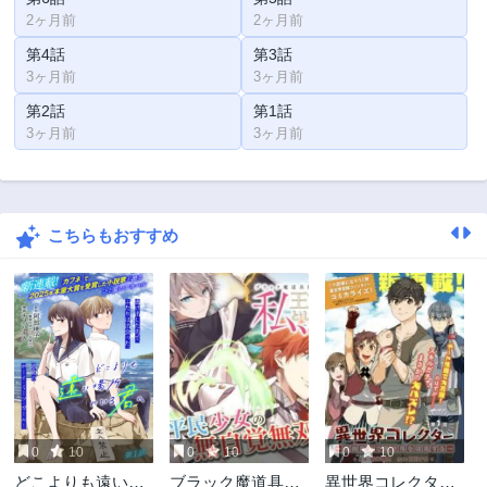
2ヶ月前
2ヶ月前
第4話
第3話
3ヶ月前
3ヶ月前
第2話
第1話
3ヶ月前
3ヶ月前
こちらもおすすめ
0
10
0
10
0
10
どこよりも遠い場
ブラック魔道具師
異世界コレクター