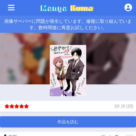
画像サーバーに問題が発生しています。修復に取り組んでいま
す。数時間後に再度お試しください。
10
/
10
(
10
)
作品を読む