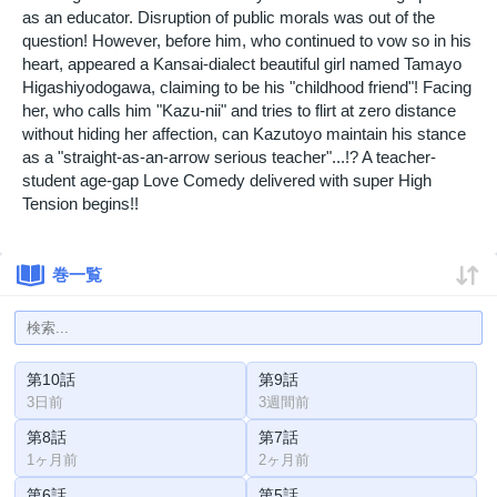
as an educator. Disruption of public morals was out of the
question! However, before him, who continued to vow so in his
heart, appeared a Kansai-dialect beautiful girl named Tamayo
Higashiyodogawa, claiming to be his "childhood friend"! Facing
her, who calls him "Kazu-nii" and tries to flirt at zero distance
without hiding her affection, can Kazutoyo maintain his stance
as a "straight-as-an-arrow serious teacher"...!? A teacher-
student age-gap Love Comedy delivered with super High
Tension begins!!
巻一覧
第10話
第9話
3日前
3週間前
第8話
第7話
1ヶ月前
2ヶ月前
第6話
第5話