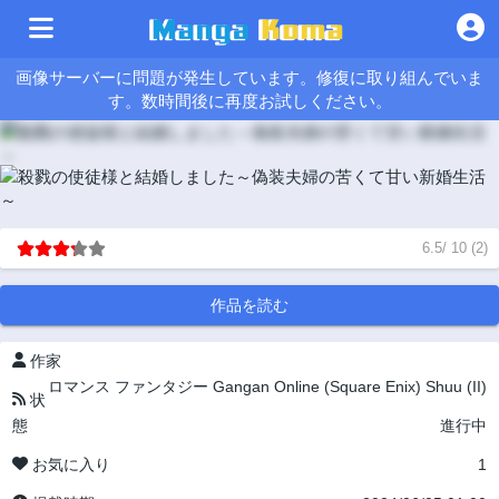
画像サーバーに問題が発生しています。修復に取り組んでいま
す。数時間後に再度お試しください。
6.5
/
10
(
2
)
作品を読む
作家
ロマンス
ファンタジー
Gangan Online (Square Enix)
Shuu (II)
状
態
進行中
お気に入り
1