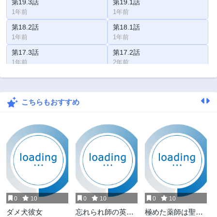
第19.3話
第19.1話
1年前
1年前
第18.2話
第18.1話
1年前
1年前
第17.3話
第17.2話
1年前
2年前
第17.1話
第16.3話
2年前
2年前
こちらもおすすめ
第16.2話
第16.1話
2年前
2年前
第15.2話
第15.1話
2年前
2年前
第14.2話
第14.1話
2年前
2年前
第14話
第13.3話
2年前
2年前
0
10
0
10
0
10
第13.2話
第13.1話
ダメ犬彼女
忘れられ師の英雄
極めた薬師は聖女
2年前
2年前