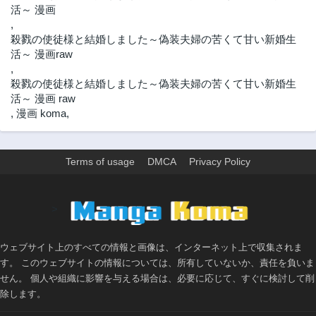
活～ 漫画
2年前
2年前
,
第8.1話
第8話
殺戮の使徒様と結婚しました～偽装夫婦の苦くて甘い新婚生
2年前
2年前
活～ 漫画raw
第7.3話
第7.2話
,
2年前
2年前
殺戮の使徒様と結婚しました～偽装夫婦の苦くて甘い新婚生
活～ 漫画 raw
第7.1話
第7話
,
漫画 koma
,
2年前
2年前
第6.2話
第6.1話
2年前
2年前
Terms of usage
DMCA
Privacy Policy
第6話
第5.2話
2年前
2年前
>
第5.1話
第5話
2年前
2年前
ウェブサイト上のすべての情報と画像は、インターネット上で収集されま
第4.3話
第4.2話
す。 このウェブサイトの情報については、所有していないか、責任を負いま
2年前
2年前
せん。 個人や組織に影響を与える場合は、必要に応じて、すぐに検討して削
第4.1話
第4話
除します。
2年前
2年前