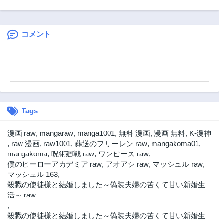
譚〜聖勇女パーテ
の魔法にも負けま
第13話
第12.3話
ィーに忘れられた
せん ～コスパ悪い
2年前
2年前
男は、記憶に残ら
とパーティ追放さ
ずとも彼女達を救
れたけど、事実は
コメント
第12.2話
第12.1話
う〜
逆だったようです
2年前
2年前
～
第12話
第11.3話
2年前
2年前
第11.2話
第11.1話
2年前
2年前
Tags
第11話
第10.3話
2年前
2年前
漫画 raw
,
mangaraw
,
manga1001
,
無料 漫画
,
漫画 無料
,
K-漫神
第10.2話
第10.1話
,
raw 漫画
,
raw1001
,
葬送のフリーレン raw
,
mangakoma01
,
2年前
2年前
mangakoma
,
呪術廻戦 raw
,
ワンピース raw
,
僕のヒーローアカデミア raw
,
アオアシ raw
,
マッシュル raw
,
第10話
第9.2話
マッシュル 163
,
2年前
2年前
殺戮の使徒様と結婚しました～偽装夫婦の苦くて甘い新婚生
第9.1話
第9話
活～ raw
2年前
2年前
,
殺戮の使徒様と結婚しました～偽装夫婦の苦くて甘い新婚生
第8.3話
第8.2話