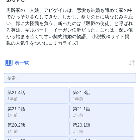
男爵家の一人娘、アビゲイルは、恋愛も結婚も諦めて家の中
でひっそり暮らしてきた。しかし、祭りの日に幼なじみを庇
い、顔に大怪我を負う。斬ったのは『殺戮の使徒』と呼ばれ
る英雄、ギルバート・イーガン伯爵だった。これは、深い傷
から始まる苦くて甘い契約結婚の物語。 小説投稿サイト掲
載の人気作をついにコミカライズ!
巻一覧
第21.4話
第21.3話
1年前
1年前
第21.2話
第21.1話
1年前
1年前
第20.2話
第20.1話
1年前
1年前