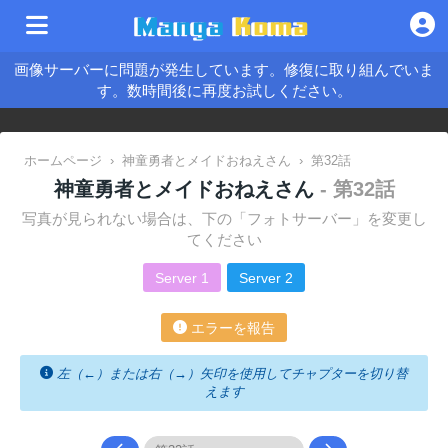
画像サーバーに問題が発生しています。修復に取り組んでいま
す。数時間後に再度お試しください。
ホームページ
›
神童勇者とメイドおねえさん
›
第32話
神童勇者とメイドおねえさん
- 第32話
写真が見られない場合は、下の「フォトサーバー」を変更し
てください
Server 1
Server 2
エラーを報告
左（←）または右（→）矢印を使用してチャプターを切り替
えます