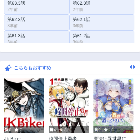
第63.3話
第62.3話
2年前
2年前
第62.2話
第62.1話
3年前
3年前
第61.3話
第61.2話
3年前
3年前
第61.1話
第60.3話
3年前
3年前
こちらもおすすめ
第60.2話
第60.1話
3年前
3年前
第59.3話
第59.2話
3年前
3年前
第59.1話
第58.3話
3年前
3年前
第58.2話
第58.1話
3年前
3年前
0
7
4
8.3
0
10
第57話
第56.3話
Jk Biker
時間停止勇者
魔法は異世界に置
3年前
3年前