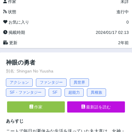
作家
未詳
状態
進行中
お気に入り
0
掲載時期
2024/01/17 02:13
更新
2年前
神眼の勇者
別名: Shingan No Yuusha
アクション
ファンタジー
異世界
SF・ファンタジー
SF
超能力
異種族
作家
最新話を読む
あらすじ
ニートで毎日が夏休みな生活を送っていた丸太真は、女神・