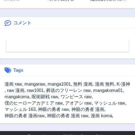
いてきました。 ～
第56.2話
第56.1話
天才魔導士だった
3年前
3年前
妹のよわくてニュ
ーゲーム～
コメント
第55.2話
第55.1話
3年前
3年前
第55話
第54.3話
3年前
3年前
第54.2話
第54.1話
3年前
3年前
Tags
第53.3話
第53.2話
3年前
3年前
漫画 raw
,
mangaraw
,
manga1001
,
無料 漫画
,
漫画 無料
,
K-漫神
第53.1話
第52.3話
,
raw 漫画
,
raw1001
,
葬送のフリーレン raw
,
mangakoma01
,
3年前
3年前
mangakoma
,
呪術廻戦 raw
,
ワンピース raw
,
僕のヒーローアカデミア raw
,
アオアシ raw
,
マッシュル raw
,
第52.2話
第52.1話
マッシュル 163
,
神眼の勇者 raw
,
神眼の勇者 漫画
,
3年前
3年前
神眼の勇者 漫画raw
,
神眼の勇者 漫画 raw
,
漫画 koma
,
第51.3話
第51.2話
3年前
3年前
第51.1話
第50.3話