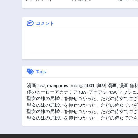
神話の怪物達と現
政略結婚
代で無双する ～裏
切られた元英雄
は、愛重めな仲間
コメント
と平和に暮らした
い～
Tags
漫画 raw
,
mangaraw
,
manga1001
,
無料 漫画
,
漫画 無
僕のヒーローアカデミア raw
,
アオアシ raw
,
マッシュル
聖女の妹の尻拭いを仰せつかった、ただの侍女でござ
聖女の妹の尻拭いを仰せつかった、ただの侍女でござ
聖女の妹の尻拭いを仰せつかった、ただの侍女でござ
聖女の妹の尻拭いを仰せつかった、ただの侍女でござい