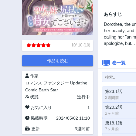
あらすじ
Dorothea, the un
her beauty, and 
calling her "anim
apologize, but...
10
/
10
(
10
)
作品を読む
巻一覧
作家
ロマンス
ファンタジー
Updating
Comic Earth Star
第23.1話
状態
進行中
3週間前
第20.2話
お気に入り
1
2ヶ月前
掲載時期
2024/05/02 11:10
第18.1話
更新
3週間前
7ヶ月前