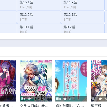
第15.1話
第14.2話
11ヶ月前
11ヶ月前
第12.2話
第12.1話
1年前
1年前
第10.1話
第9.2話
1年前
1年前
第7話
第6話
2年前
2年前
第2話
2年前
1
9
0
10
0
3.5
は勇者と
クラス召喚に巻き
婚約破棄してさし
魔王様、