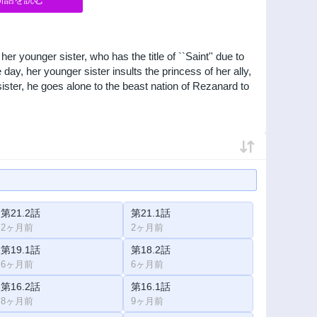
r younger sister, who has the title of ``Saint'' due to
day, her younger sister insults the princess of her ally,
 sister, he goes alone to the beast nation of Rezanard to
第21.2話
第21.1話
2ヶ月前
2ヶ月前
第19.1話
第18.2話
6ヶ月前
6ヶ月前
第16.2話
第16.1話
8ヶ月前
9ヶ月前