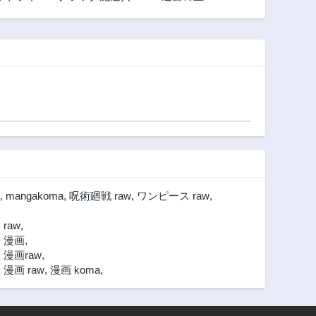
ギルドを追放され
た私、王宮魔術師
として拾われる ～
ホワイトな宮廷
で、幸せな新生活
を始めます!～
Black Madougushi
Guild wo
Tsuihousareta
Watashi
,
mangakoma
,
呪術廻戦 raw
,
ワンピース raw
,
raw
,
 漫画
,
漫画raw
,
画 raw
,
漫画 koma
,