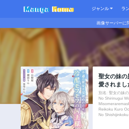
ジャンル
ラ
画像サーバーに
聖女の妹の
愛されまし
別名: 聖女の妹
No Shirinugui W
Misomeraremashi
Reikoku Kuro Oo
No Shishijinkok