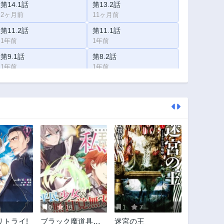
第14.1話
第13.2話
2ヶ月前
11ヶ月前
第11.2話
第11.1話
1年前
1年前
第9.1話
第8.2話
1年前
1年前
第5話
第4話
2年前
2年前
第1話
2年前
0
10
1
7
リトライ!
ブラック魔道具師
迷宮の王