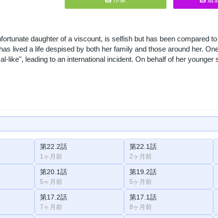
fortunate daughter of a viscount, is selfish but has been compared to he
has lived a life despised by both her family and those around her. One 
al-like", leading to an international incident. On behalf of her younger
第22.2話
第22.1話
1ヶ月前
2ヶ月前
第20.1話
第19.2話
5ヶ月前
5ヶ月前
第17.2話
第17.1話
7ヶ月前
8ヶ月前