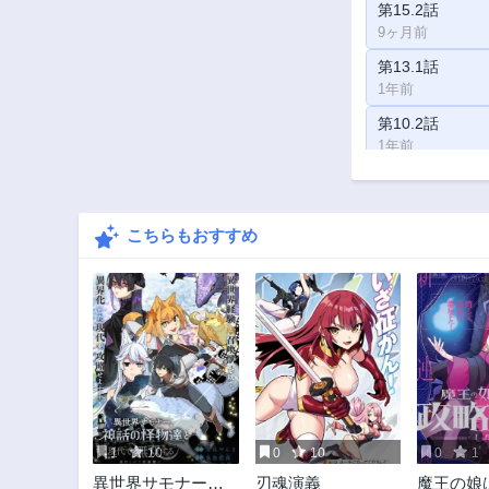
第15.2話
9ヶ月前
第13.1話
1年前
第10.2話
1年前
第8.1話
2年前
こちらもおすすめ
第3話
2年前
1
10
0
10
0
1
異世界サモナー、
刃魂演義
魔王の娘