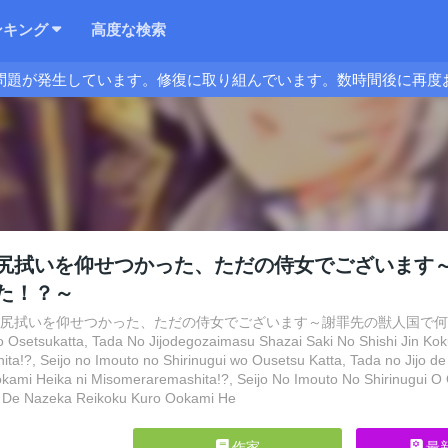
ンキング
高度な検索
問題が発生しています。修復に取り組んでいます。数時間後に再度
尻拭いを仰せつかった、ただの侍女でございます
た！？～
の尻拭いを仰せつかった、ただの侍女でございます～謝罪先の獣人国で何故か黒狼
o Osetsukatta, Tada No Jijodegozaimasu Shazai Saki No Shishi Jin K
ta!?, Seijo no Imouto no Shirinugui wo Ousetsu Katta, Tada no Jijo d
kami Heika ni Misomeraremashita!?, Seijo No Imouto No Shirinugui O 
u De Nazeka Reikoku Kuro Ookami He
作家
最