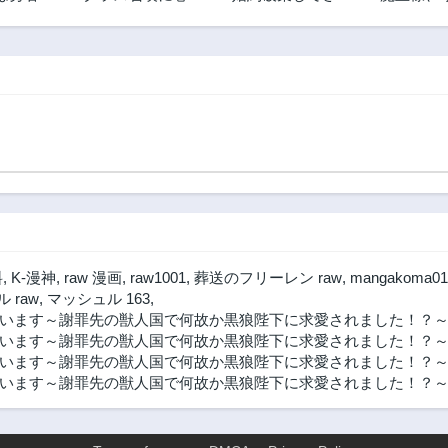
したい
込まれた教師、外
あげますわ ～ド
れスキルで機械少
ロボウ令嬢とお幸
女を修理する
せに～
料
,
K-漫神
,
raw 漫画
,
raw1001
,
葬送のフリーレン raw
,
mangakoma01
 raw
,
マッシュル 163
,
います～謝罪先の獣人国で何故か黒狼陛下に求愛されました！？～ 
います～謝罪先の獣人国で何故か黒狼陛下に求愛されました！？～
います～謝罪先の獣人国で何故か黒狼陛下に求愛されました！？～ 
ます～謝罪先の獣人国で何故か黒狼陛下に求愛されました！？～ 漫