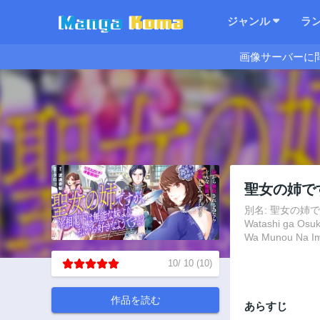
ジャンル
ラ
画像サーバーに
聖女の姉で
別名: 聖女の姉ですが
Watashi ga 
Wa Munou Na Im
10
/
10
(
10
)
作品を読む
あらすじ