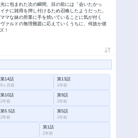
然光に包まれた次の瞬間、目の前には「会いたかっ
レイナに雑用を押し付けるため召喚したようだった。
ガママな妹の所業に手を焼いていることに気が付く
ドヴァルドの無理難題に応えていくうちに、何故か彼
ズ！
第14話
第13話
9ヶ月前
1年前
第10話
第9話
2年前
2年前
第5.5話
第5話
2年前
2年前
第1話
2年前