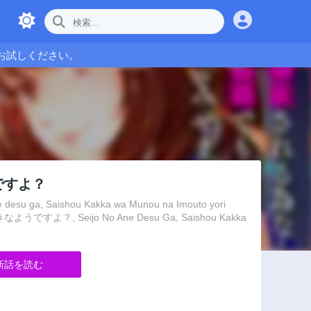
お試しください。
ですよ？
aishou Kakka wa Munou na Imouto yori
すよ？, Seijo No Ane Desu Ga, Saishou Kakka
新話を読む