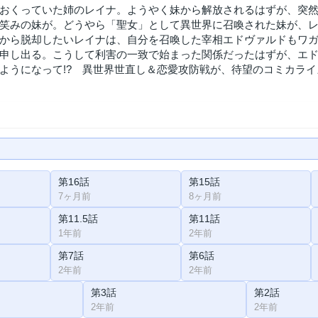
おくっていた姉のレイナ。ようやく妹から解放されるはずが、突
笑みの妹が。どうやら「聖女」として異世界に召喚された妹が、
から脱却したいレイナは、自分を召喚した宰相エドヴァルドもワ
申し出る。こうして利害の一致で始まった関係だったはずが、エ
ようになって!? 異世界世直し＆恋愛攻防戦が、待望のコミカライ
第16話
第15話
7ヶ月前
8ヶ月前
第11.5話
第11話
1年前
2年前
第7話
第6話
2年前
2年前
第3話
第2話
2年前
2年前