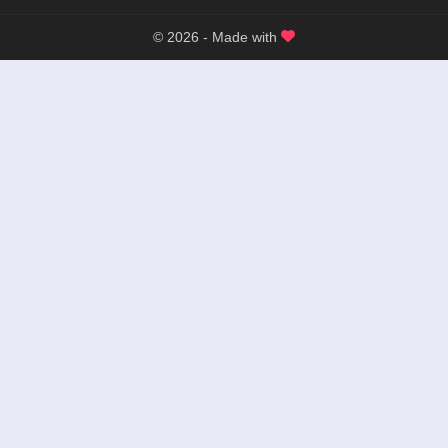
© 2026 - Made with