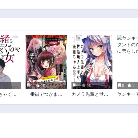
0
10
0
10
0
9
ちゃくち
一番街でつかまえ
カメラ先輩と世話
ヤンキー
くる女
て～14歳から始め
焼き上手な後輩ち
ントの芦
るぼったくりキャ
ゃん
恋をした
ッチ～