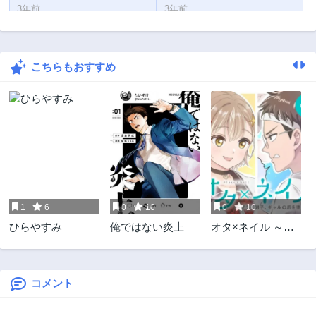
3年前
3年前
第9話
第8話
3年前
3年前
こちらもおすすめ
第7話
第6話
3年前
3年前
第5話
第4話
3年前
3年前
第3話
第2話
3年前
3年前
第1話
3年前
1
6
0
10
0
10
ひらやすみ
俺ではない炎上
オタ×ネイル ～プ
ラモ男子、ギャル
の爪を塗る～
コメント