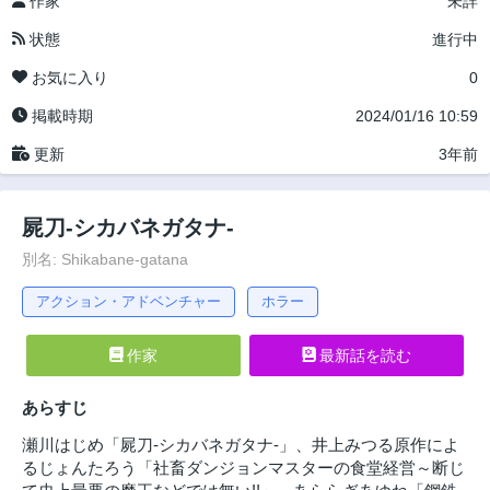
作家
未詳
状態
進行中
お気に入り
0
掲載時期
2024/01/16 10:59
更新
3年前
屍刀-シカバネガタナ-
別名: Shikabane-gatana
アクション・アドベンチャー
ホラー
作家
最新話を読む
あらすじ
瀬川はじめ「屍刀-シカバネガタナ-」、井上みつる原作によ
るじょんたろう「社畜ダンジョンマスターの食堂経営～断じ