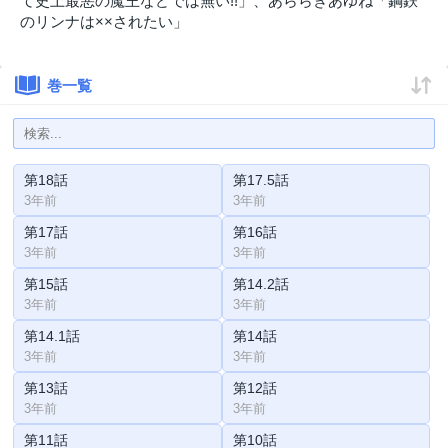
て史上最悪の魔王などでは無い!!」、あららぎあゆね「鋼鉄
のリンナは××されたい」
巻一覧
第18話
第17.5話
3年前
3年前
第17話
第16話
3年前
3年前
第15話
第14.2話
3年前
3年前
第14.1話
第14話
3年前
3年前
第13話
第12話
3年前
3年前
第11話
第10話