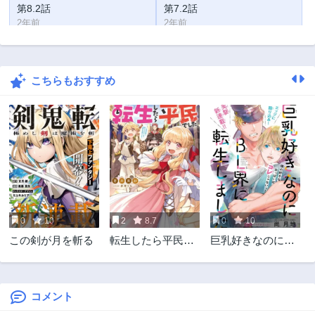
第8.2話
第7.2話
2年前
2年前
第7.1話
第7話
2年前
2年前
こちらもおすすめ
第6.2話
第6.1話
2年前
2年前
第6話
第5.2話
2年前
2年前
第5.1話
第5話
2年前
2年前
第4話
第3話
2年前
2年前
0
10
2
8.7
0
10
第2話
第1話
この剣が月を斬る
転生したら平民で
巨乳好きなのにBL
2年前
2年前
した。～生活水準
界に転生しました
に耐えられないの
で貴族を目指しま
す～
コメント