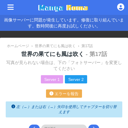
画像サーバーに問題が発生しています。修復に取り組んでいま
す。数時間後に再度お試しください。
ホームページ
›
世界の果てにも風は吹く
›
第17話
世界の果てにも風は吹く
- 第17話
写真が見られない場合は、下の「フォトサーバー」を変更し
てください
Server 1
Server 2
エラーを報告
左（←）または右（→）矢印を使用してチャプターを切り替
えます