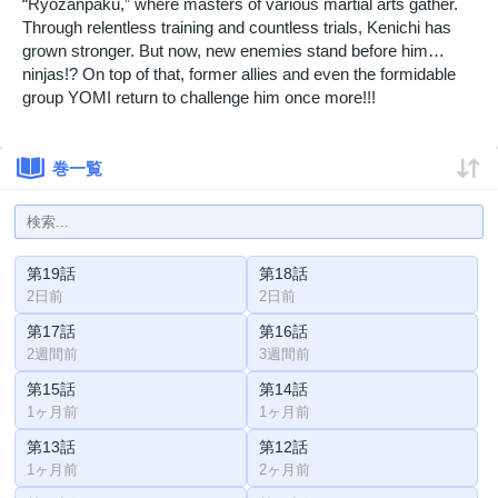
“Ryozanpaku,” where masters of various martial arts gather.
Through relentless training and countless trials, Kenichi has
grown stronger. But now, new enemies stand before him…
ninjas!? On top of that, former allies and even the formidable
group YOMI return to challenge him once more!!!
巻一覧
第19話
第18話
2日前
2日前
第17話
第16話
2週間前
3週間前
第15話
第14話
1ヶ月前
1ヶ月前
第13話
第12話
1ヶ月前
2ヶ月前