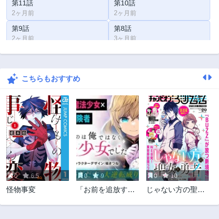
第11話
第10話
2ヶ月前
2ヶ月前
第9話
第8話
2ヶ月前
3ヶ月前
第7話
第6話
3ヶ月前
3ヶ月前
こちらもおすすめ
第5話
第4話
4ヶ月前
4ヶ月前
第3話
第2話
4ヶ月前
4ヶ月前
第1話
5ヶ月前
0
6.5
0
9
0
10
怪物事変
「お前を追放す
じゃない方の聖女
る」追放されたの
と勇者～あれ、私
は俺ではなく無口
たちって本当に
な魔法少女でした
『じゃない方』?～