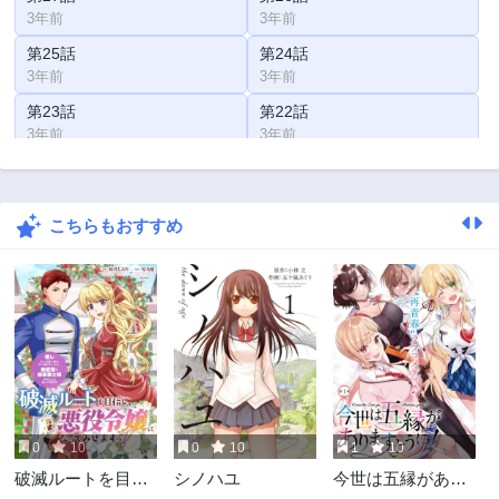
3年前
3年前
第25話
第24話
3年前
3年前
第23話
第22話
3年前
3年前
第21話
第20話
3年前
3年前
こちらもおすすめ
第19話
第18話
3年前
3年前
第17話
第16話
3年前
3年前
第15話
第14話
3年前
3年前
第13話
第12話
3年前
3年前
0
10
0
10
1
10
第11話
第10話
破滅ルートを目指
シノハユ
今世は五縁があり
3年前
3年前