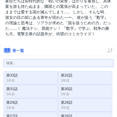
家臣たちは前時代的な「戦いの栄誉」ばかりを重視し、具体
案を誰も持たぬまま、隣国との緊張が高まっていた。 この
ままでは愛する国が滅んでしまう…。 しかし、そんな時、
彼女の目の前にある青年が現れた―ー。 彼が扱う『数字』
の理論と思考は、ソアラが求めた「国を扱うための力」だっ
た……！ 魔法ナシ、異能ナシ！ 『数字』で学ぶ、戦争の勝
ち方。電撃文庫の話題作が、待望のコミカライズ！
巻一覧
第33話
第32話
3年前
3年前
第31話
第30話
3年前
3年前
第29話
第28話
3年前
3年前
第27話
第26話