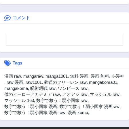
し、完璧な悪役令
ますように!
第9話
第8話
嬢になってみせま
3年前
3年前
すっ!～推しのため
当て馬をやり遂げ
コメント
第7話
第6話
たいのに、無愛想
3年前
3年前
な護衛騎士様がや
第5話
第4話
たらと絡んできま
す～
3年前
3年前
第3話
第2話
3年前
3年前
Tags
第1話
3年前
漫画 raw
,
mangaraw
,
manga1001
,
無料 漫画
,
漫画 無料
,
K-漫神
,
raw 漫画
,
raw1001
,
葬送のフリーレン raw
,
mangakoma01
,
mangakoma
,
呪術廻戦 raw
,
ワンピース raw
,
僕のヒーローアカデミア raw
,
アオアシ raw
,
マッシュル raw
,
マッシュル 163
,
数字で救う！弱小国家 raw
,
数字で救う！弱小国家 漫画
,
数字で救う！弱小国家 漫画raw
,
数字で救う！弱小国家 漫画 raw
,
漫画 koma
,