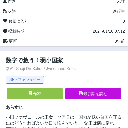
作家
未詳
状態
進行中
お気に入り
0
掲載時期
2024/01/16 07:12
更新
3年前
数字で救う！弱小国家
別名: Suuji De Sukuu! Jyakushou Kokka
SF・ファンタジー
作家
最新話を読む
あらすじ
小国ファヴェールの王女・ソアラは、国力が低い自国を守る
にはどうすればよいか日々悩んでいた。 父王は病に倒れ、