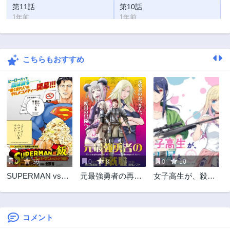
第11話
第10話
1年前
1年前
第9話
第8話
1年前
1年前
こちらもおすすめ
第7話
第6話
1年前
1年前
第5話
第4話
2年前
2年前
第3話
第2話
2年前
2年前
第1話
2年前
0
10
0
8
0
10
SUPERMAN vs飯
元最強勇者の再就
女子高生が、殺し
スーパーマンのひ
職
屋と。
とり飯
コメント