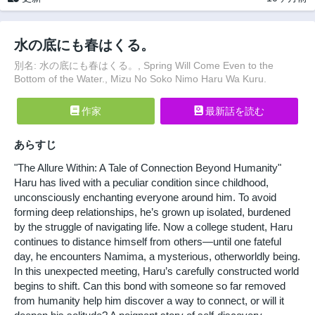
水の底にも春はくる。
別名: 水の底にも春はくる。, Spring Will Come Even to the
Bottom of the Water., Mizu No Soko Nimo Haru Wa Kuru.
作家
最新話を読む
あらすじ
"The Allure Within: A Tale of Connection Beyond Humanity"
Haru has lived with a peculiar condition since childhood,
unconsciously enchanting everyone around him. To avoid
forming deep relationships, he’s grown up isolated, burdened
by the struggle of navigating life. Now a college student, Haru
continues to distance himself from others—until one fateful
day, he encounters Namima, a mysterious, otherworldly being.
In this unexpected meeting, Haru’s carefully constructed world
begins to shift. Can this bond with someone so far removed
from humanity help him discover a way to connect, or will it