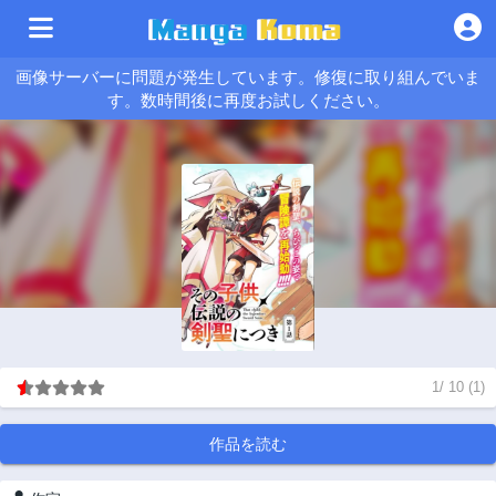
画像サーバーに問題が発生しています。修復に取り組んでいま
す。数時間後に再度お試しください。
1
/
10
(
1
)
作品を読む