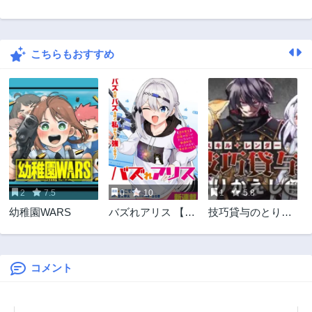
こちらもおすすめ
2
7.5
0
10
1
5.8
幼稚園WARS
バズれアリス 【追
技巧貸与のとりか
放聖女】応援(いい
えし～トイチって
ね)や祈り(スパチ
最初に言ったよな?
ャ)が力になるので
～
動画配信やってみ
コメント
ます!【異世界⇒日
本】