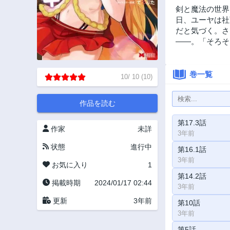
剣と魔法の世界
日、ユーヤは社
だと気づく。さ
――。「そろそ
巻一覧
10
/
10
(
10
)
作品を読む
第17.3話
作家
未詳
3年前
状態
進行中
第16.1話
3年前
お気に入り
1
第14.2話
掲載時期
2024/01/17 02:44
3年前
更新
3年前
第10話
3年前
第5話