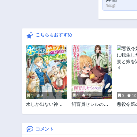
3年前
こちらもおすすめ
1
8
0
10
0
10
水しか出ない神具
飼育員セシルの日
悪役令嬢
【コップ】を授か
誌 ～ひとりぼっち
転生した
った僕は、不毛の
の女の子が新天地
と娘を溺
領地で好きに生き
で愛を知るまで～
る事にしました
コメント