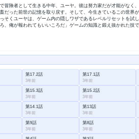
で冒険者として生きる中年、ユーヤ。彼は努力家だが才能がなく
畜だった前世の記憶を取り戻す。そして、今生きているこの世界
っそくユーヤは、ゲーム内の隠しワザであるレベルリセットを試
ろ、俺が報われてもいいころだ」ゲームの知識と鍛え抜かれた技
第17.2話
第17.1話
3年前
3年前
第15.3話
第15.2話
3年前
3年前
第14.1話
第13話
3年前
3年前
第9話
第8話
3年前
3年前
第4話
第3話