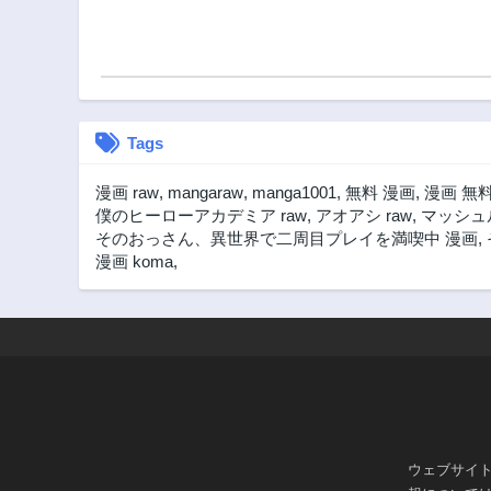
Tags
漫画 raw
,
mangaraw
,
manga1001
,
無料 漫画
,
漫画 無
僕のヒーローアカデミア raw
,
アオアシ raw
,
マッシュル
そのおっさん、異世界で二周目プレイを満喫中 漫画
,
漫画 koma
,
ウェブサイ