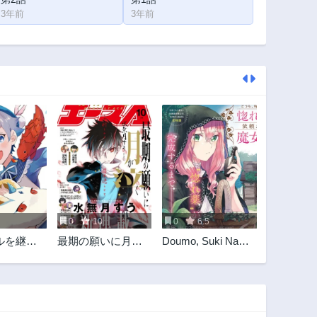
3年前
3年前
0
10
0
6.5
ルを継承
最期の願いに月が
Doumo, Suki Na
極めてみ
泣く
Hito Ni Horegusuri
います!〜
Wo Irai Sareta Majo
魔法生物
Desu. (manga)
ライフを