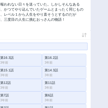
、報われない日々を送っていた。しかしそんなある
が、かつてやり込んでいたゲームとまったく同じもの
し、レベル１から人生をやり直そうとするのだが
で、三度目の人生に挑むおっさんの物語！
第16.3話
第16.2話
3年前
3年前
第15.1話
第14.3話
3年前
3年前
第12話
第11話
3年前
3年前
第7話
第6話
3年前
3年前
第2話
第1話