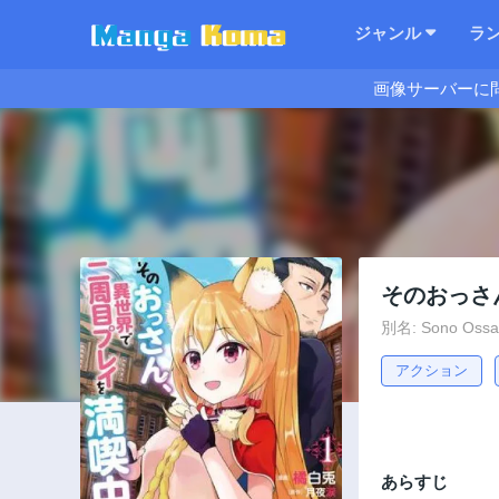
ジャンル
ラ
画像サーバーに
そのおっさ
別名: Sono Ossan
アクション
あらすじ