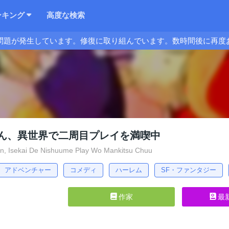
ンキング
高度な検索
問題が発生しています。修復に取り組んでいます。数時間後に再度
ん、異世界で二周目プレイを満喫中
, Isekai De Nishuume Play Wo Mankitsu Chuu
アドベンチャー
コメディ
ハーレム
SF・ファンタジー
作家
最