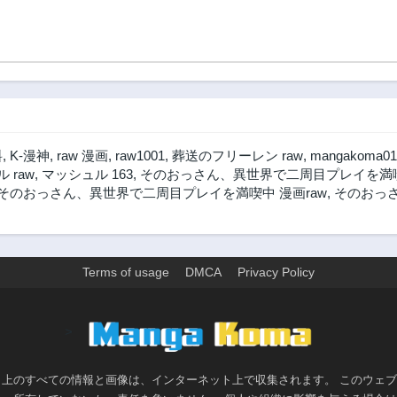
料
,
K-漫神
,
raw 漫画
,
raw1001
,
葬送のフリーレン raw
,
mangakoma01
 raw
,
マッシュル 163
,
そのおっさん、異世界で二周目プレイを満喫中
そのおっさん、異世界で二周目プレイを満喫中 漫画raw
,
そのおっさ
Terms of usage
DMCA
Privacy Policy
>
ト上のすべての情報と画像は、インターネット上で収集されます。 このウェ