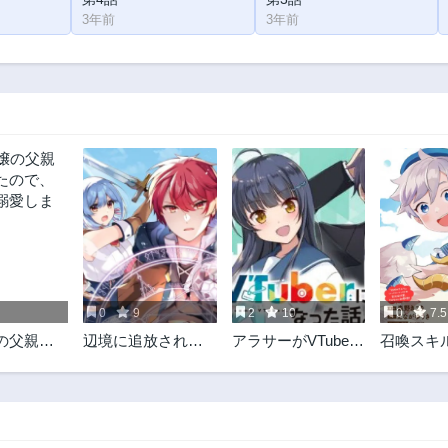
3年前
3年前
0
9
2
10
0
7.5
の父親に
辺境に追放されて
アラサーがVTuber
召喚スキ
ので、妻
50年の大賢者は若
になった話。
したので
愛します
返り、二度目の英
ようと思
雄伝説が始まる。
モフモフ
と異世界
満喫中〜