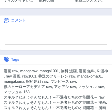
うちのメイドがク
龍神の娘
聖巡エクスタシー
2年前
2年前
ラスの好きな子に
-××しないと出られ
第10話
第9.2話
似ている
ない部屋で魔族を
2年前
2年前
ブッ倒します-
コメント
第9.1話
第9話
2年前
2年前
第8.2話
第8.1話
2年前
2年前
第8話
第7話
2年前
2年前
Tags
第6.2話
第6.1話
2年前
2年前
漫画 raw
,
mangaraw
,
manga1001
,
無料 漫画
,
漫画 無料
,
K-漫神
第6話
第5.2話
,
raw 漫画
,
raw1001
,
葬送のフリーレン raw
,
mangakoma01
,
2年前
2年前
mangakoma
,
呪術廻戦 raw
,
ワンピース raw
,
僕のヒーローアカデミア raw
,
アオアシ raw
,
マッシュル raw
,
第5.1話
第5話
マッシュル 163
,
2年前
2年前
スキル？ねぇよそんなもん！～不遇者たちの才能開花～ raw
,
第4.2話
第4.1話
スキル？ねぇよそんなもん！～不遇者たちの才能開花～ 漫画
,
2年前
2年前
スキル？ねぇよそんなもん！～不遇者たちの才能開花～ 漫画