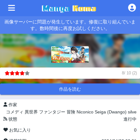
画像サーバーに問題が発生しています。修復に取り組んでいま
す。数時間後に再度お試しください。
8
/
10
(
2
)
作品を読む
作家
コメディ
異世界
ファンタジー
冒険
Niconico Seiga (Dwango)
silve
状態
進行中
お気に入り
0