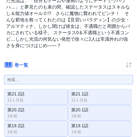
た光流は、「自分もゲームや漫画のようにチートでウハウ
ハ…」と夢見たのも束の間、確認したステータスはスキルな
し＆能力値オール０!? さらに魔物に襲われてピンチ！ そ
んな窮地を救ってくれたのは【見習いパラディン】の少女・
アルマティナ。しかし聞けば彼女は、不遇職だと周囲からバ
カにされている様子。 ステータス0＆不遇職という不遇コン
ビ…しかし光流の何気ない発想で徐々に2人は常識外れの強
さを身につけはじめ――？
巻一覧
第21.2話
第21.1話
11ヶ月前
11ヶ月前
第20.2話
第20.1話
1年前
1年前
第19.2話
第19.1話
1年前
1年前