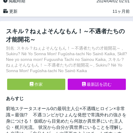
掲載時期
2024/04/02 02:01
更新
11ヶ月前
スキル？ねぇよそんなもん！～不遇者たちの
才能開花～
別名: スキル？ねぇよそんなもん！～不遇者たちの才能開花～ ,
Sukiru? Nē Yo Sonna Mon! Fugūsha-tachi No Sainō Kaika, Skill?
Nee yo sonna mon! Fuguusha Tachi no Sainou Kaika, スキル？
ねぇよそんなもん！～不遇者たちの才能開花～, Sukiru? Nē Yo
Sonna Mon! Fugūsha-tachi No Sainō Kaika
作家
最新話を読む
あらすじ
窮地ステータスオール0の最弱主人公×不遇職ヒロイン×非常
識＝最強!? 不遇コンビがひょんな発想で常識外れの強さを
身につける！ 仮眠から目覚めたら何故か異世界にいた主人
公・梶川光流。 状況から自分が異世界にいることを理解し