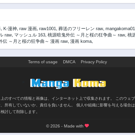
料
,
K-漫神
,
raw 漫画
,
raw1001
,
葬送のフリーレン raw
,
mangakoma01
 raw
,
マッシュル 163
,
桃源暗鬼外伝 ～月と桜の狂争曲～ raw
,
桃
伝 ～月と桜の狂争曲～ 漫画 raw
,
漫画 koma
,
Terms of usage
DMCA
Privacy Policy
>
ト上のすべての情報と画像は、インターネット上で収集されます。 このウェ
は、所有していないか、責任を負いません。 個人や組織に影響を与える場合
に検討して削除します。
© 2026 - Made with