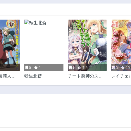
0
1
1
7.2
0
10
装商人】
転生北斎
チート薬師のスロ
レイチェ
と大陸横
ーライフ ​異世界に
ンは踊ら
作ろうドラッグス
トア