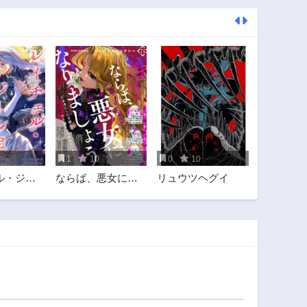
1
10
0
10
ル・ジー
ならば、悪女にな
リュウツヘグイ
ない
りましょう～亡き
者にした令嬢から
やり返される気分
はいかがですか？
～