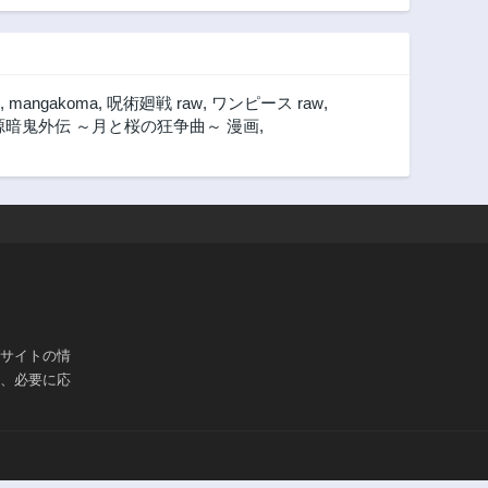
,
mangakoma
,
呪術廻戦 raw
,
ワンピース raw
,
源暗鬼外伝 ～月と桜の狂争曲～ 漫画
,
ブサイトの情
は、必要に応