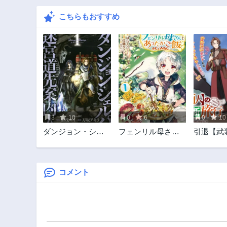
こちらもおすすめ
3
10
0
6
0
10
ダンジョン・シェ
フェンリル母さん
引退【武
ルパ 迷宮道先案内
とあったかご飯
のゆるっ
人
断旅行
コメント