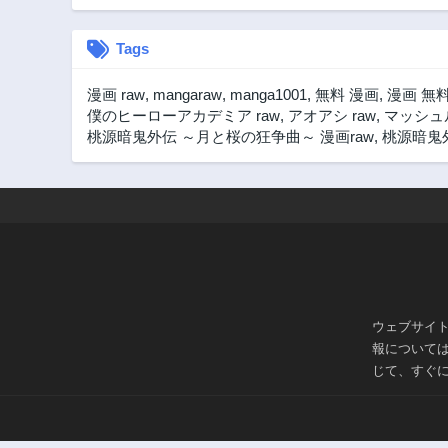
Tags
漫画 raw
,
mangaraw
,
manga1001
,
無料 漫画
,
漫画 無
僕のヒーローアカデミア raw
,
アオアシ raw
,
マッシュル
桃源暗鬼外伝 ～月と桜の狂争曲～ 漫画raw
,
桃源暗鬼外
ウェブサイ
報について
じて、すぐ