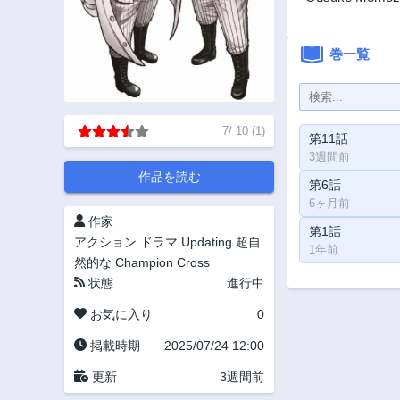
巻一覧
7
/
10
(
1
)
第11話
3週間前
作品を読む
第6話
6ヶ月前
作家
第1話
アクション
ドラマ
Updating
超自
1年前
然的な
Champion Cross
状態
進行中
お気に入り
0
掲載時期
2025/07/24 12:00
更新
3週間前