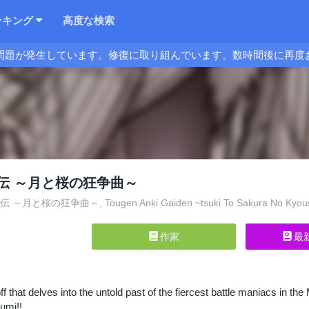
ンキング
高度な検索
問題が発生しています。修復に取り組んでいます。数時間後に再度
伝 ～月と桜の狂争曲～
月と桜の狂争曲～, Tougen Anki Gaiden ~tsuki To Sakura No Kyous
作家
最
-off that delves into the untold past of the fiercest battle maniacs
mi!!