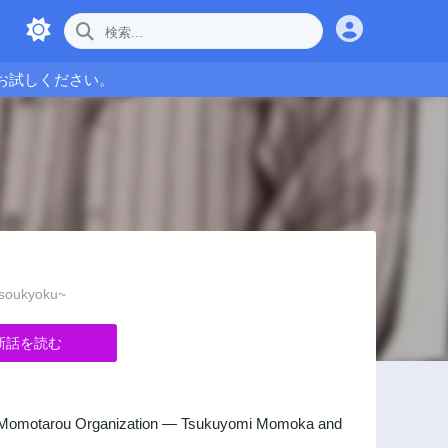
お試しください。
oukyoku~
新話を読む
 in the Momotarou Organization — Tsukuyomi Momoka and