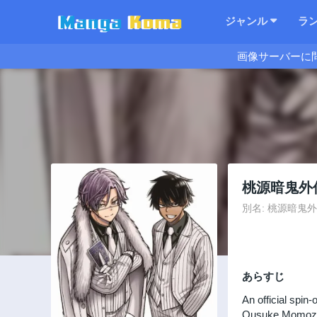
ジャンル
ラ
画像サーバーに
桃源暗鬼外
別名: 桃源暗鬼外伝 ～
あらすじ
An official spin
Ousuke Momozu