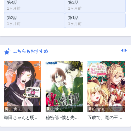
第4話
第3話
1ヶ月前
1ヶ月前
第2話
第1話
1ヶ月前
1ヶ月前
こちらもおすすめ
0
7
0
6
0
8
織田ちゃんと明智
秘密部 -僕と先生
五歳で、竜の王弟
くん
の秘密の部活-
殿下の花嫁になり
ました@COMIC