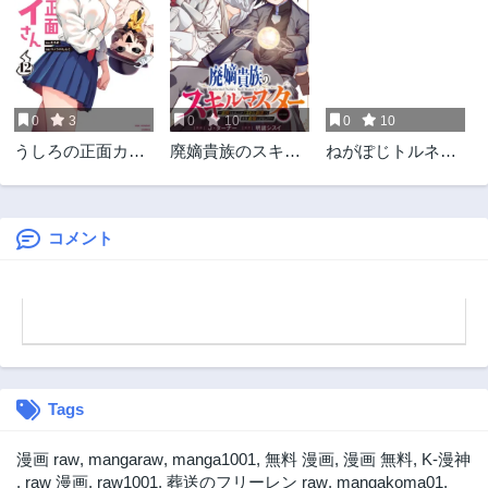
0
3
0
10
0
10
うしろの正面カム
廃嫡貴族のスキル
ねがぽじトルネ～
イさん
マスター～追放さ
ド
れましたが、『ス
キル創造』で世界
最強になりまし
コメント
た!?～@COMIC
Tags
漫画 raw
,
mangaraw
,
manga1001
,
無料 漫画
,
漫画 無料
,
K-漫神
,
raw 漫画
,
raw1001
,
葬送のフリーレン raw
,
mangakoma01
,