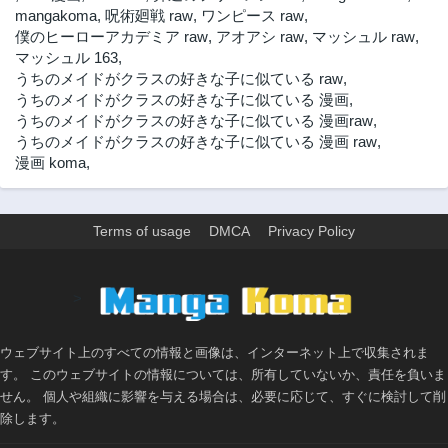
mangakoma
,
呪術廻戦 raw
,
ワンピース raw
,
僕のヒーローアカデミア raw
,
アオアシ raw
,
マッシュル raw
,
マッシュル 163
,
うちのメイドがクラスの好きな子に似ている raw
,
うちのメイドがクラスの好きな子に似ている 漫画
,
うちのメイドがクラスの好きな子に似ている 漫画raw
,
うちのメイドがクラスの好きな子に似ている 漫画 raw
,
漫画 koma
,
Terms of usage
DMCA
Privacy Policy
>
ウェブサイト上のすべての情報と画像は、インターネット上で収集されま
す。 このウェブサイトの情報については、所有していないか、責任を負いま
せん。 個人や組織に影響を与える場合は、必要に応じて、すぐに検討して削
除します。