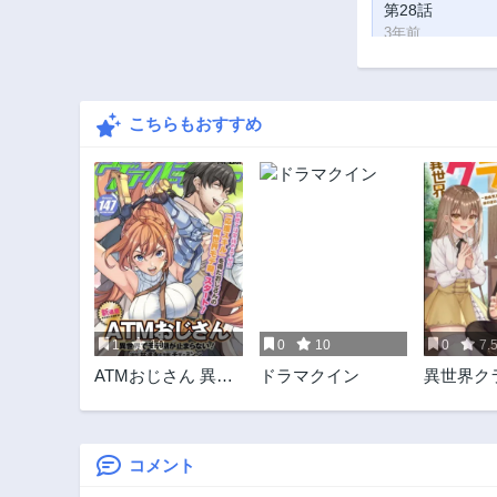
第28話
3年前
第23話
3年前
こちらもおすすめ
第18話
3年前
第13話
3年前
第8話
3年前
第3話
3年前
1
10
0
10
0
7.
ATMおじさん 異世
ドラマクイン
異世界ク
界でモテ期が止ま
らし
らない！
コメント