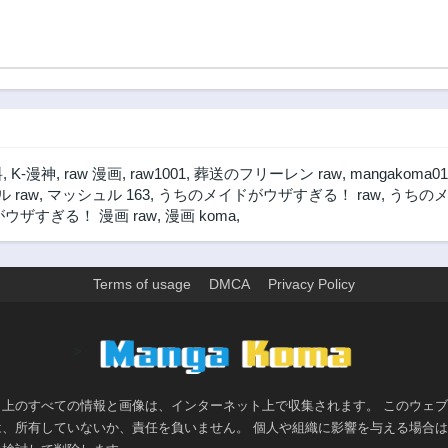
料
,
K-漫神
,
raw 漫画
,
raw1001
,
葬送のフリーレン raw
,
mangakoma01
 raw
,
マッシュル 163
,
うちのメイドがウザすぎる！ raw
,
うちのメ
ウザすぎる！ 漫画 raw
,
漫画 koma
,
Terms of usage
DMCA
Privacy Policy
>
ト上のすべての情報と画像は、インターネット上で収集されます。 このウェ
は、所有していないか、責任を負いません。 個人や組織に影響を与える場合