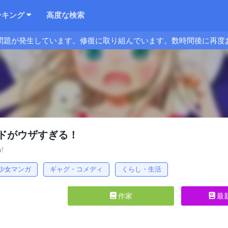
ンキング
高度な検索
問題が発生しています。修復に取り組んでいます。数時間後に再度
ドがウザすぎる！
!
少女マンガ
ギャグ・コメディ
くらし・生活
作家
最