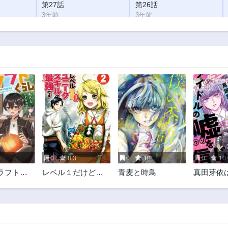
第27話
第26話
3年前
3年前
第22話
第21話
3年前
3年前
第17話
第16話
3年前
3年前
第12話
第11話
3年前
3年前
第7話
第6話
3年前
3年前
第2話
3年前
5
0
8.3
0
10
0
10
ラフトぐ
レベル１だけどユ
青麦と時鳥
真田芽依
ニークスキルで最
ルの嘘を
強です