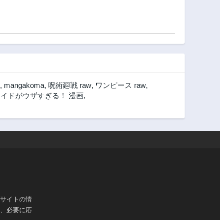
,
mangakoma
,
呪術廻戦 raw
,
ワンピース raw
,
イドがウザすぎる！ 漫画
,
ブサイトの情
は、必要に応