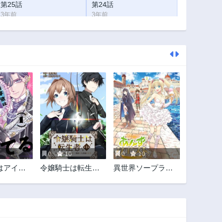
第25話
第24話
3年前
3年前
第20話
第19話
3年前
3年前
第15話
第14話
3年前
3年前
第10話
第9話
3年前
3年前
第5話
第4話
3年前
3年前
第1話
3年前
0
10
0
10
はアイド
令嬢騎士は転生者
異世界ソープラン
信じてる
～前世聖女は救っ
ド輝夜外伝 あん
た世界で二度目の
ずクエスト ～お
人生始めます～
てんば泡姫の大冒
険～