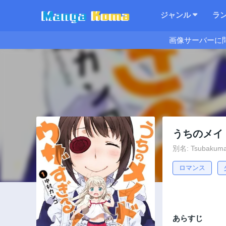
ジャンル
ラ
画像サーバーに
うちのメイ
別名: Tsubakuma
ロマンス
あらすじ