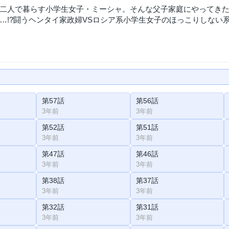
二人で暮らす小学生女子・ミーシャ。そんな父子家庭にやってき
…!?闘うヘンタイ家政婦VSロシア系小学生女子のほっこりしない系
第57話
第56話
3年前
3年前
第52話
第51話
3年前
3年前
第47話
第46話
3年前
3年前
第38話
第37話
3年前
3年前
第32話
第31話
3年前
3年前