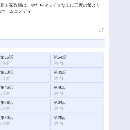
た新人家政婦は、やたらマッチョな上に三度の飯より
ホームコメディ!!
第55話
第54話
3年前
3年前
第50話
第49話
3年前
3年前
第45話
第40話
3年前
3年前
第36話
第34話
3年前
3年前
第30話
第29話
3年前
3年前