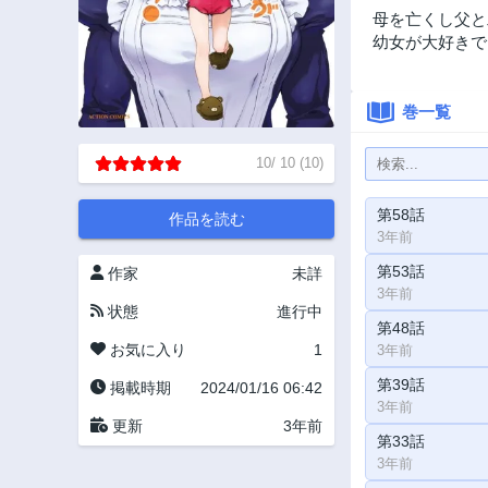
母を亡くし父と
幼女が大好きで
巻一覧
10
/
10
(
10
)
第58話
作品を読む
3年前
第53話
作家
未詳
3年前
状態
進行中
第48話
お気に入り
1
3年前
第39話
掲載時期
2024/01/16 06:42
3年前
更新
3年前
第33話
3年前