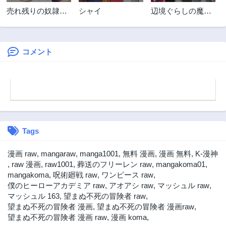
第56話
第55話
売れ残りの奴隷エ
シャイ
辺境ぐらしの魔
3年前
3年前
ルフを拾ったの
王、転生して最強
第54話
第53話
で、娘にすること
の魔術師にな
3年前
3年前
にした
る 〜愛されなが
ら成り上がる元魔
コメント
第52話
第51話
王は、人間を知り
3年前
3年前
たい〜
第50話
第49話
3年前
3年前
第48話
第47話
3年前
3年前
Tags
第46話
第45話
3年前
3年前
漫画 raw
,
mangaraw
,
manga1001
,
無料 漫画
,
漫画 無料
,
K-漫神
第44話
第43話
,
raw 漫画
,
raw1001
,
葬送のフリーレン raw
,
mangakoma01
,
3年前
3年前
mangakoma
,
呪術廻戦 raw
,
ワンピース raw
,
僕のヒーローアカデミア raw
,
アオアシ raw
,
マッシュル raw
,
第42話
第41話
マッシュル 163
,
望まぬ不死の冒険者 raw
,
3年前
3年前
望まぬ不死の冒険者 漫画
,
望まぬ不死の冒険者 漫画raw
,
第40話
第39話
望まぬ不死の冒険者 漫画 raw
,
漫画 koma
,
3年前
3年前