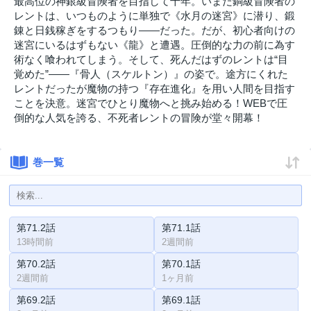
最高位の神銀級冒険者を目指して十年。いまだ銅級冒険者の
レントは、いつものように単独で《水月の迷宮》に潜り、鍛
錬と日銭稼ぎをするつもり――だった。だが、初心者向けの
迷宮にいるはずもない《龍》と遭遇。圧倒的な力の前に為す
術なく喰われてしまう。そして、死んだはずのレントは“目
覚めた”――『骨人（スケルトン）』の姿で。途方にくれた
レントだったが魔物の持つ『存在進化』を用い人間を目指す
ことを決意。迷宮でひとり魔物へと挑み始める！WEBで圧
倒的な人気を誇る、不死者レントの冒険が堂々開幕！
巻一覧
第71.2話
第71.1話
13時間前
2週間前
第70.2話
第70.1話
2週間前
1ヶ月前
第69.2話
第69.1話