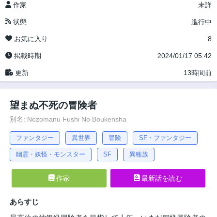
作家
未詳
状態
進行中
お気に入り
8
掲載時期
2024/01/17 05:42
更新
13時間前
望まぬ不死の冒険者
別名: Nozomanu Fushi No Boukensha
ファンタジー
異世界
冒険
SF・ファンタジー
幽霊・妖怪・モンスター
SF
異種族
作家
最新話を読む
あらすじ