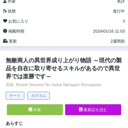
作家
未詳
状態
進行中
お気に入り
3
掲載時期
2024/01/16 11:03
更新
2週間前
無敵商人の異世界成り上がり物語 ～現代の製
品を自在に取り寄せるスキルがあるので異世
界では楽勝です～
別名: Muteki Shounin No Isekai Nariagari Monogatari
チート
カクヨム
作家
最新話を読む
あらすじ