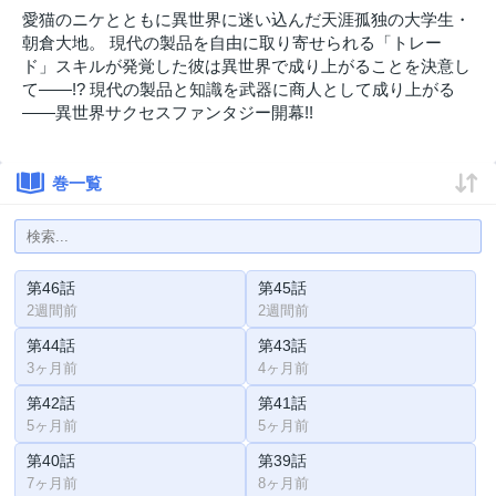
愛猫のニケとともに異世界に迷い込んだ天涯孤独の大学生・
朝倉大地。 現代の製品を自由に取り寄せられる「トレー
ド」スキルが発覚した彼は異世界で成り上がることを決意し
て――!? 現代の製品と知識を武器に商人として成り上がる
――異世界サクセスファンタジー開幕!!
巻一覧
第46話
第45話
2週間前
2週間前
第44話
第43話
3ヶ月前
4ヶ月前
第42話
第41話
5ヶ月前
5ヶ月前
第40話
第39話
7ヶ月前
8ヶ月前