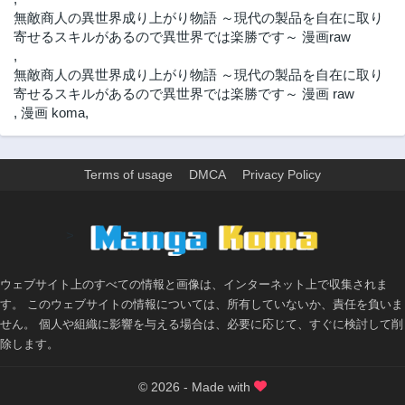
第9話
第8話
無敵商人の異世界成り上がり物語 ～現代の製品を自在に取り
3年前
3年前
寄せるスキルがあるので異世界では楽勝です～ 漫画raw
第7話
第6話
,
3年前
3年前
無敵商人の異世界成り上がり物語 ～現代の製品を自在に取り
寄せるスキルがあるので異世界では楽勝です～ 漫画 raw
第5話
第4話
,
漫画 koma
,
3年前
3年前
第3話
第2.4話
3年前
3年前
Terms of usage
DMCA
Privacy Policy
第2.3話
第2.2話
3年前
3年前
>
第2.1話
第2話
3年前
3年前
ウェブサイト上のすべての情報と画像は、インターネット上で収集されま
第1話
す。 このウェブサイトの情報については、所有していないか、責任を負いま
3年前
せん。 個人や組織に影響を与える場合は、必要に応じて、すぐに検討して削
除します。
© 2026 - Made with