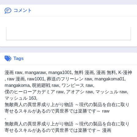
2年前
2年前
コメント
第22話
第21話
2年前
3年前
第20話
第19話
3年前
3年前
第18話
第17話
3年前
3年前
Tags
第16話
第15話
3年前
3年前
漫画 raw
,
mangaraw
,
manga1001
,
無料 漫画
,
漫画 無料
,
K-漫神
第14.5話
第14話
,
raw 漫画
,
raw1001
,
葬送のフリーレン raw
,
mangakoma01
,
3年前
3年前
mangakoma
,
呪術廻戦 raw
,
ワンピース raw
,
僕のヒーローアカデミア raw
,
アオアシ raw
,
マッシュル raw
,
第13話
第12話
マッシュル 163
,
3年前
3年前
無敵商人の異世界成り上がり物語 ～現代の製品を自在に取り
第11.5話
第11話
寄せるスキルがあるので異世界では楽勝です～ raw
3年前
3年前
,
無敵商人の異世界成り上がり物語 ～現代の製品を自在に取り
第10話
第9.5話
寄せるスキルがあるので異世界では楽勝です～ 漫画
3年前
3年前
,