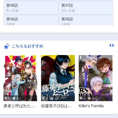
第38話
第37話
9ヶ月前
10ヶ月前
第36話
第35話
1年前
1年前
第34話
第33話
1年前
1年前
こちらもおすすめ
第32話
第31話
1年前
1年前
第30話
第29.5話
2年前
2年前
第29話
第28話
2年前
2年前
第27話
第26話
2年前
2年前
2
5.6
0
10
0
10
第25.5話
第25話
勇者と呼ばれた後
佐藤英子(32)はヒ
Killer's Familia
2週間前
2年前
に ―そして無双
ーローになれたの
第24話
第23話
男は家族を創る―
か