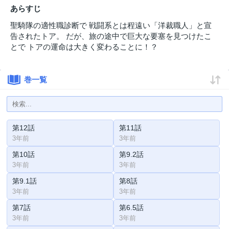
あらすじ
聖騎隊の適性職診断で 戦闘系とは程遠い「洋裁職人」と宣
告されたトア。 だが、旅の途中で巨大な要塞を見つけたこ
とで トアの運命は大きく変わることに！？
巻一覧
第12話
第11話
3年前
3年前
第10話
第9.2話
3年前
3年前
第9.1話
第8話
3年前
3年前
第7話
第6.5話
3年前
3年前