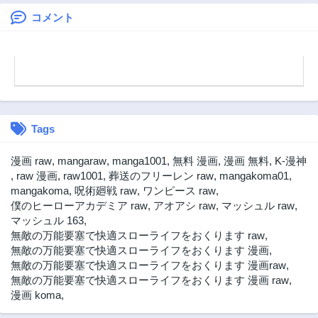
故に、友達を作る
ために魔導学園で
コメント
無双する～
Tags
漫画 raw
,
mangaraw
,
manga1001
,
無料 漫画
,
漫画 無料
,
K-漫神
,
raw 漫画
,
raw1001
,
葬送のフリーレン raw
,
mangakoma01
,
mangakoma
,
呪術廻戦 raw
,
ワンピース raw
,
僕のヒーローアカデミア raw
,
アオアシ raw
,
マッシュル raw
,
マッシュル 163
,
無敵の万能要塞で快適スローライフをおくります raw
,
無敵の万能要塞で快適スローライフをおくります 漫画
,
無敵の万能要塞で快適スローライフをおくります 漫画raw
,
無敵の万能要塞で快適スローライフをおくります 漫画 raw
,
漫画 koma
,