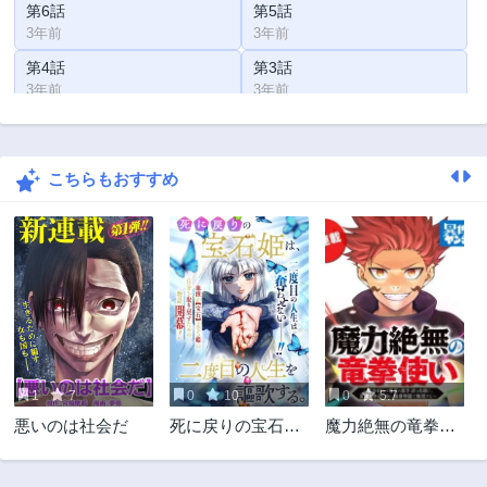
第6話
第5話
3年前
3年前
第4話
第3話
3年前
3年前
第2.2話
第2.1話
3年前
3年前
こちらもおすすめ
第1話
3年前
1
7
0
10
0
5.7
悪いのは社会だ
死に戻りの宝石姫
魔力絶無の竜拳使
は、二度目の人生
い～魔力ゼロの竜
を謳歌する。
王の息子、ぼっち