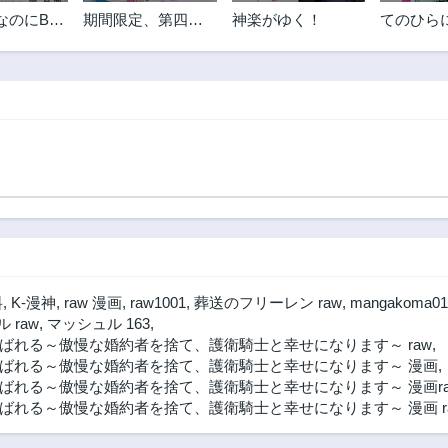
第5.1話
第4.3話
なのにBL
期間限定、第四騎
神楽がゆく！
てのひら
2年前
2年前
しました
士団のキッチンメ
第3.3話
第3.2話
イド～結婚したく
2年前
2年前
ないので就職しま
した～@COMIC
第2.2話
第2.1話
2年前
2年前
第1.1話
2年前
料
,
K-漫神
,
raw 漫画
,
raw1001
,
葬送のフリーレン raw
,
mangakoma01
 raw
,
マッシュル 163
,
れる～傲慢な婚約者を捨て、護衛騎士と幸せになります～ raw
,
ばれる～傲慢な婚約者を捨て、護衛騎士と幸せになります～ 漫画
,
れる～傲慢な婚約者を捨て、護衛騎士と幸せになります～ 漫画ra
れる～傲慢な婚約者を捨て、護衛騎士と幸せになります～ 漫画 r