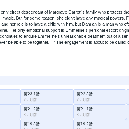
 only direct descendant of Margrave Garrett's family who protects 
ul magic. But for some reason, she didn't have any magical powers. 
and her role is to have a child with him, but Damian is a man who of
ne. Her only emotional support is Emmeline's personal escort knight 
ntinues to endure Emmeline's unreasonable treatment out of a sense o
ver be able to be together...!? The engagement is about to be called of
第23.1話
第22.3話
7ヶ月前
7ヶ月前
第21.2話
第21.1話
8ヶ月前
8ヶ月前
第19.3話
第19.2話