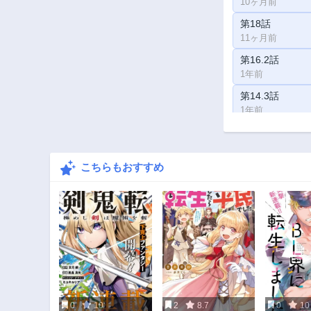
10ヶ月前
第18話
11ヶ月前
第16.2話
1年前
第14.3話
1年前
第13.1話
1年前
こちらもおすすめ
第11.2話
2年前
第9.3話
2年前
第8.1話
2年前
第6.3話
2年前
0
10
2
8.7
0
10