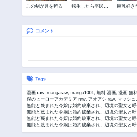
第5.2話
この剣が月を斬る
転生したら平民で
巨乳好き
2年前
した。～生活水準
界に転生
第4話
に耐えられないの
2年前
で貴族を目指しま
す～
コメント
第2.3話
2年前
第1.2話
2年前
Tags
漫画 raw
,
mangaraw
,
manga1001
,
無料 漫画
,
漫画 無
僕のヒーローアカデミア raw
,
アオアシ raw
,
マッシュル
無能と蔑まれた令嬢は婚約破棄され、辺境の聖女と呼ば
無能と蔑まれた令嬢は婚約破棄され、辺境の聖女と呼
無能と蔑まれた令嬢は婚約破棄され、辺境の聖女と呼ば
無能と蔑まれた令嬢は婚約破棄され、辺境の聖女と呼ば