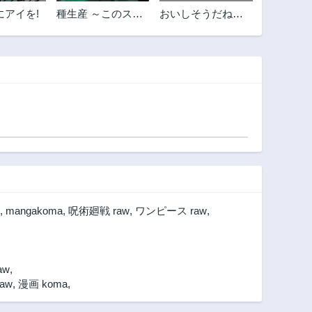
第4.2話
第4.1話
にアイを!
種生産 ～このスキ
おいしそうだねソ
2年前
2年前
ルがチートだとま
ルマーニ
第3.1話
第3話
だ誰も気付いてい
2年前
2年前
ない～
第2話
第1.3話
2年前
2年前
第1話
2年前
,
mangakoma
,
呪術廻戦 raw
,
ワンピース raw
,
w
,
aw
,
漫画 koma
,