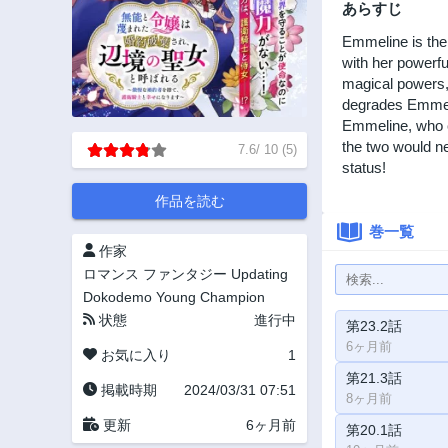
あらすじ
Emmeline is the
with her powerf
magical powers, 
degrades Emmeli
Emmeline, who co
the two would ne
7.6
/
10
(
5
)
status!
作品を読む
巻一覧
作家
ロマンス
ファンタジー
Updating
Dokodemo Young Champion
状態
進行中
第23.2話
6ヶ月前
お気に入り
1
第21.3話
掲載時期
2024/03/31 07:51
8ヶ月前
更新
6ヶ月前
第20.1話