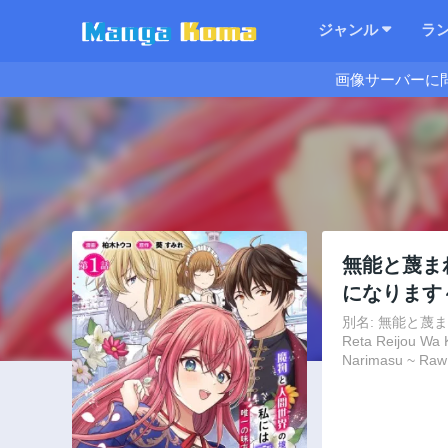
ジャンル
ラ
画像サーバーに
無能と蔑ま
になります
別名: 無能と蔑
Reta Reijou Wa 
Narimasu ~ Raw