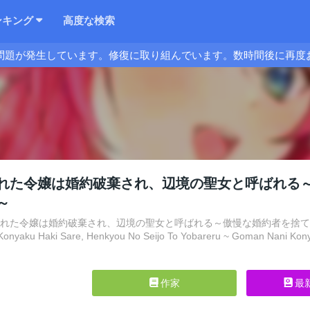
ンキング
高度な検索
問題が発生しています。修復に取り組んでいます。数時間後に再度
れた令嬢は婚約破棄され、辺境の聖女と呼ばれる
～
まれた令嬢は婚約破棄され、辺境の聖女と呼ばれる～傲慢な婚約者を捨て、護衛騎
Konyaku Haki Sare, Henkyou No Seijo To Yobareru ~ Goman Nani Kony
作家
最