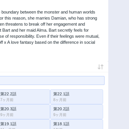
the boundary between the monster and human worlds
For this reason, she marries Damian, who has strong
ten threatens to break off her engagement and
Bart and her maid Alma. Bart secretly feels for
f responsibility. Even if their feelings were mutual,
f x A love fantasy based on the difference in social
第22.2話
第22.1話
7ヶ月前
8ヶ月前
第20.3話
第20.2話
9ヶ月前
9ヶ月前
第19.1話
第18.1話