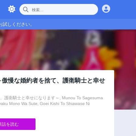
お試しください。
～傲慢な婚約者を捨て、護衛騎士と幸せ
士と幸せになります～, Munou To Sagesuma
aku Mono Wa Sute, Goei Kishi To Shiawase Ni
新話を読む