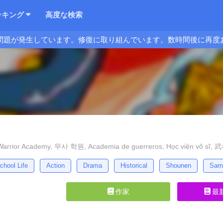
ンキング
高度な検索
問題が発生しています。修復に取り組んでいます。数時間後に再度
rior Academy, 무사 학원, Academia de guerreros, Học viện võ sĩ
chool Life
Action
Drama
Historical
Shounen
Sam
作家
最