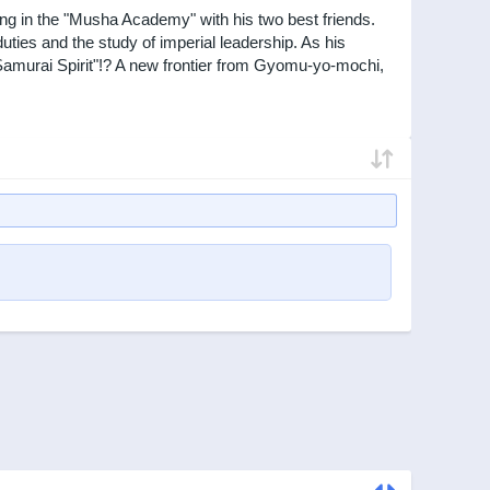
ling in the "Musha Academy" with his two best friends.
uties and the study of imperial leadership. As his
s "Samurai Spirit"!? A new frontier from Gyomu-yo-mochi,