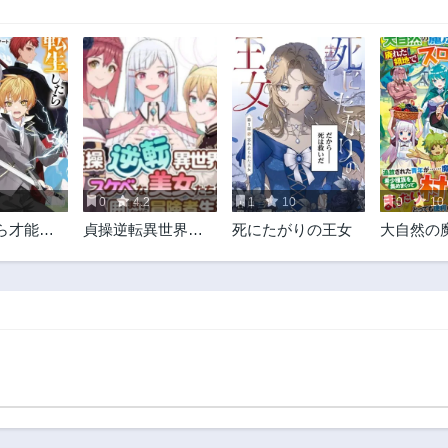
0
4.2
1
10
0
10
ら才能が
貞操逆転異世界で
死にたがりの王女
大自然の
～異世界
スケベな美女たち
シュト、
努力する
に囲まれながら冒
地でスロ
険者生活