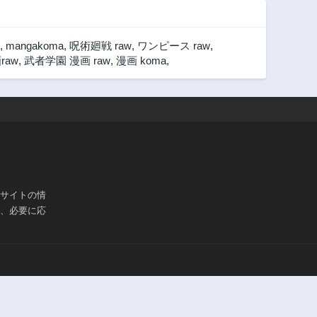
,
mangakoma
,
呪術廻戦 raw
,
ワンピース raw
,
raw
,
武者学園 漫画 raw
,
漫画 koma
,
ブサイトの情
は、必要に応