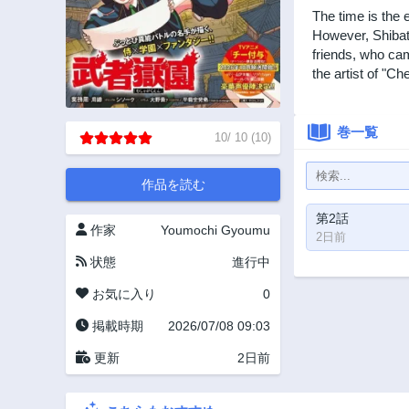
The time is the 
However, Shibato
friends, who cam
the artist of "C
巻一覧
10
/
10
(
10
)
作品を読む
第2話
作家
Youmochi Gyoumu
2日前
状態
進行中
お気に入り
0
掲載時期
2026/07/08 09:03
更新
2日前