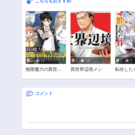
こちらもおすすめ
0
10
2
10
3
7
無限魔力の異世界
異世界辺境メシ
転生した
帰還者
あった件
行っても
～
コメント