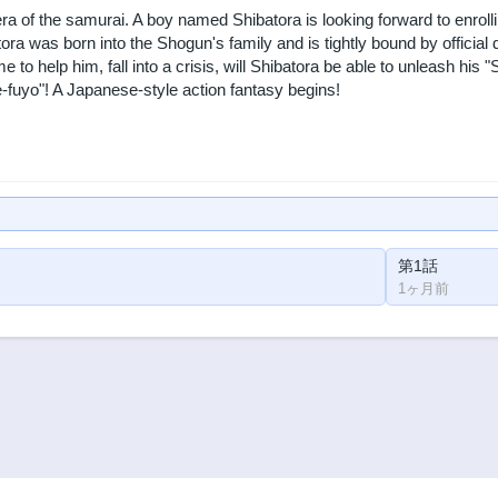
era of the samurai. A boy named Shibatora is looking forward to enrol
ra was born into the Shogun's family and is tightly bound by official d
e to help him, fall into a crisis, will Shibatora be able to unleash hi
he-fuyo"! A Japanese-style action fantasy begins!
第1話
1ヶ月前