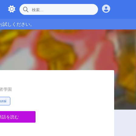
お試しください。
, 武者學園
urai
新話を読む