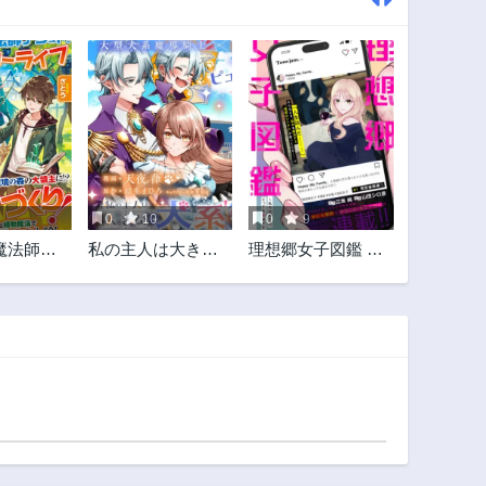
0
10
0
9
魔法師ア
私の主人は大きな
理想郷女子図鑑 ～
廃れた領
犬系騎士様
私の結婚生活、と
ーライフ
っても幸せです～