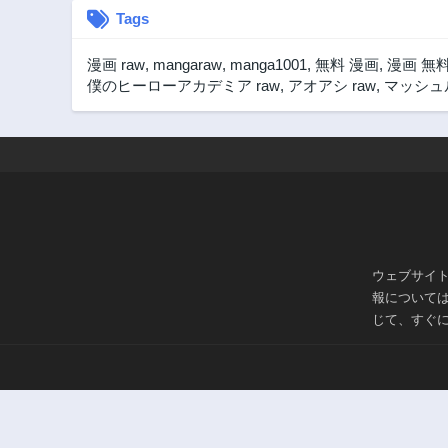
Tags
漫画 raw
,
mangaraw
,
manga1001
,
無料 漫画
,
漫画 無
僕のヒーローアカデミア raw
,
アオアシ raw
,
マッシュル
ウェブサイ
報について
じて、すぐ