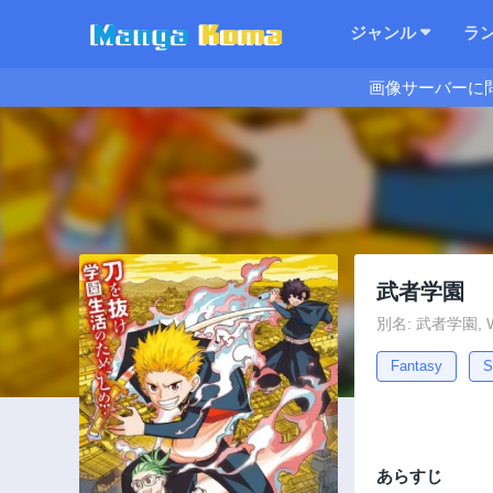
ジャンル
ラ
画像サーバーに
武者学園
別名: 武者学園, War
Fantasy
S
あらすじ