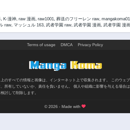
料
,
K-漫神
,
raw 漫画
,
raw1001
,
葬送のフリーレン raw
,
mangakoma01
 raw
,
マッシュル 163
,
武者学園 raw
,
武者学園 漫画
,
武者学園 漫画
Terms of usage
DMCA
Privacy Policy
>
ト上のすべての情報と画像は、インターネット上で収集されます。 このウェ
は、所有していないか、責任を負いません。 個人や組織に影響を与える場合
に検討して削除します。
© 2026 - Made with