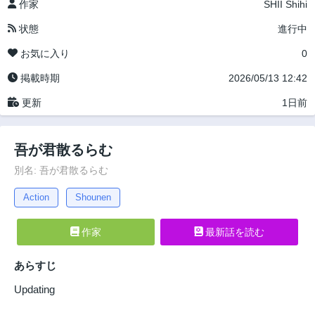
作家
SHII Shihi
状態
進行中
お気に入り
0
掲載時期
2026/05/13 12:42
更新
1日前
吾が君散るらむ
別名: 吾が君散るらむ
Action
Shounen
作家
最新話を読む
あらすじ
Updating