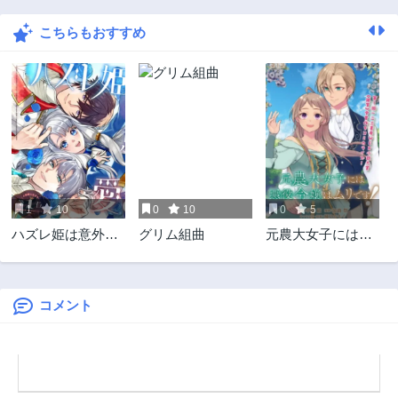
3ヶ月前
3ヶ月前
こちらもおすすめ
第23話
第22話
3ヶ月前
3ヶ月前
第21話
第20話
3ヶ月前
3ヶ月前
第19話
第18話
3ヶ月前
3ヶ月前
第17話
第16話
3ヶ月前
3ヶ月前
1
10
0
10
0
5
第15話
第14話
ハズレ姫は意外と
グリム組曲
元農大女子には悪
3ヶ月前
3ヶ月前
愛されている?
役令嬢はムリです!
第13話
第12話
3ヶ月前
3ヶ月前
コメント
第11話
第10話
3ヶ月前
3ヶ月前
第9話
第8話
3ヶ月前
3ヶ月前