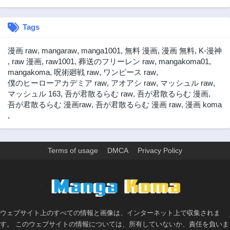
第7話
第6話
3ヶ月前
3ヶ月前
Tags
第5話
第4話
3ヶ月前
3ヶ月前
漫画 raw
,
mangaraw
,
manga1001
,
無料 漫画
,
漫画 無料
,
K-漫神
第3話
第2話
,
raw 漫画
,
raw1001
,
葬送のフリーレン raw
,
mangakoma01
,
3ヶ月前
3ヶ月前
mangakoma
,
呪術廻戦 raw
,
ワンピース raw
,
僕のヒーローアカデミア raw
,
アオアシ raw
,
マッシュル raw
,
第1話
マッシュル 163
,
吾が君散るらむ raw
,
吾が君散るらむ 漫画
,
3ヶ月前
吾が君散るらむ 漫画raw
,
吾が君散るらむ 漫画 raw
,
漫画 koma
,
Terms of usage
DMCA
Privacy Policy
>
ウェブサイト上のすべての情報と画像は、インターネット上で収集されま
す。 このウェブサイトの情報については、所有していないか、責任を負いま