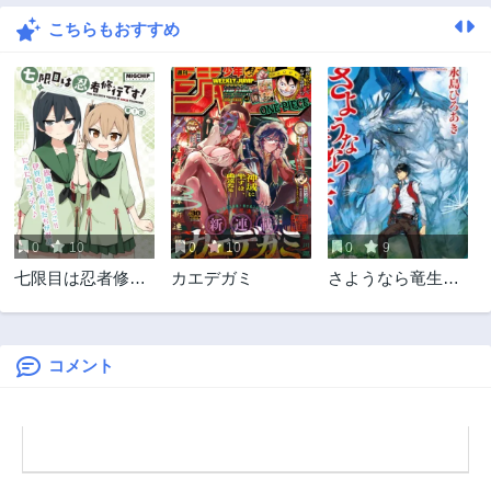
こちらもおすすめ
0
10
0
10
0
9
七限目は忍者修行
カエデガミ
さようなら竜生、
です!
こんにちは人生
コメント