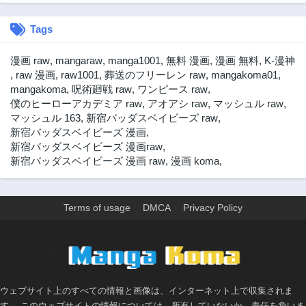
Tags
漫画 raw
,
mangaraw
,
manga1001
,
無料 漫画
,
漫画 無料
,
K-漫神
,
raw 漫画
,
raw1001
,
葬送のフリーレン raw
,
mangakoma01
,
mangakoma
,
呪術廻戦 raw
,
ワンピース raw
,
僕のヒーローアカデミア raw
,
アオアシ raw
,
マッシュル raw
,
マッシュル 163
,
新宿バッダスベイビーズ raw
,
新宿バッダスベイビーズ 漫画
,
新宿バッダスベイビーズ 漫画raw
,
新宿バッダスベイビーズ 漫画 raw
,
漫画 koma
,
Terms of usage
DMCA
Privacy Policy
>
ウェブサイト上のすべての情報と画像は、インターネット上で収集されま
す。 このウェブサイトの情報については、所有していないか、責任を負いま