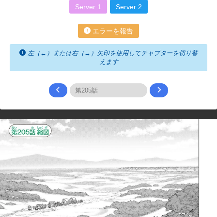
Server 1
Server 2
エラーを報告
左（←）または右（→）矢印を使用してチャプターを切り替
えます