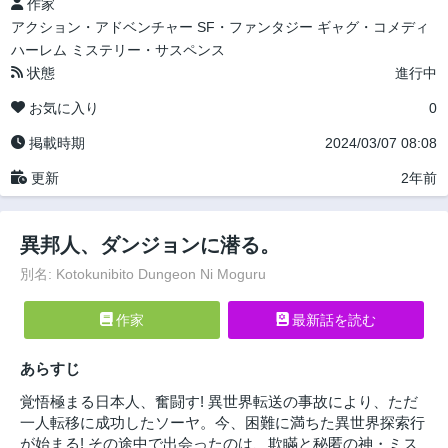
作家
アクション・アドベンチャー
SF・ファンタジー
ギャグ・コメディ
ハーレム
ミステリー・サスペンス
状態
進行中
お気に入り
0
掲載時期
2024/03/07 08:08
更新
2年前
異邦人、ダンジョンに潜る。
別名: Kotokunibito Dungeon Ni Moguru
作家
最新話を読む
あらすじ
覚悟極まる日本人、奮闘す! 異世界転送の事故により、ただ
一人転移に成功したソーヤ。今、困難に満ちた異世界探索行
が始まる! その途中で出会ったのは、欺瞞と秘匿の神・ミス