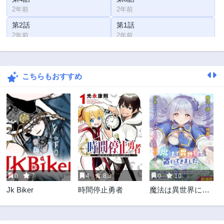
2年前
2年前
第2話
第1話
2年前
2年前
こちらもおすすめ
0
7
4
8.3
0
10
Jk Biker
時間停止勇者
魔法は異世界に置
いてきました。 ～
天才魔導士だった
妹のよわくてニュ