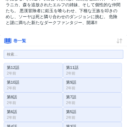
ラニカ、森を追放されたエルフの姉妹、そして個性的な仲間
たち。 悪漢冒険者に鉛玉を喰らわせ、下種な王族を叩きの
めし、ソーヤは死と隣り合わせのダンジョンに挑む。 危険
と謎に満ちた新たなダークファンタジー、開幕!!
巻一覧
第12話
第11話
2年前
2年前
第10話
第9話
2年前
2年前
第8話
第7話
2年前
2年前
第6話
第5話
2年前
2年前
第4話
第3話