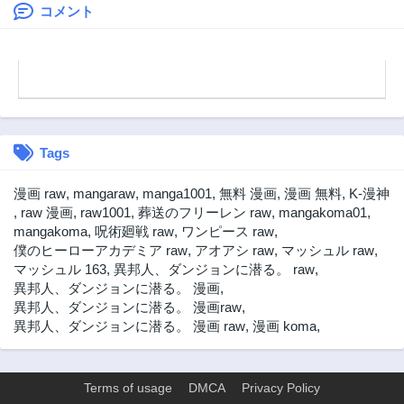
ーゲーム～
コメント
Tags
漫画 raw
,
mangaraw
,
manga1001
,
無料 漫画
,
漫画 無料
,
K-漫神
,
raw 漫画
,
raw1001
,
葬送のフリーレン raw
,
mangakoma01
,
mangakoma
,
呪術廻戦 raw
,
ワンピース raw
,
僕のヒーローアカデミア raw
,
アオアシ raw
,
マッシュル raw
,
マッシュル 163
,
異邦人、ダンジョンに潜る。 raw
,
異邦人、ダンジョンに潜る。 漫画
,
異邦人、ダンジョンに潜る。 漫画raw
,
異邦人、ダンジョンに潜る。 漫画 raw
,
漫画 koma
,
Terms of usage
DMCA
Privacy Policy