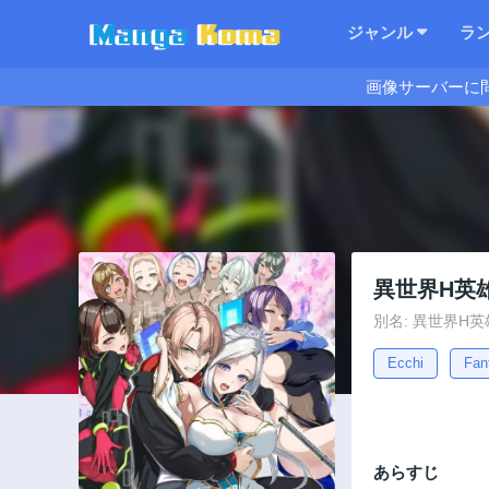
ジャンル
ラ
画像サーバーに
異世界H英
別名: 異世界H
Ecchi
Fan
あらすじ