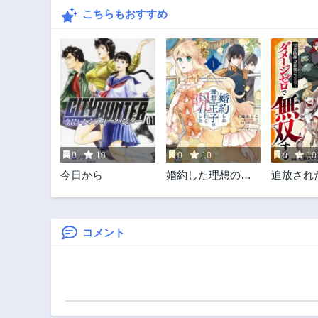
こちらもおすすめ
0
10
0
10
0
10
今日から
婚約した理想の王
追放され
子が呪われていま
んタンク
した
御力最強
でダメー
無双する
コメント