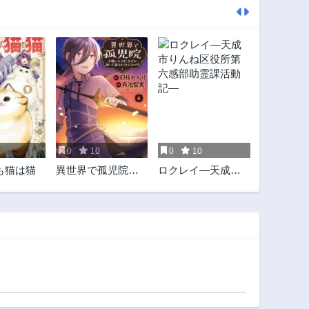
0
10
0
10
も猫は猫
異世界で孤児院を
ロクレイ―天成市
開いたけど、なぜ
りんね区役所第六
か誰一人巣立とう
感部助霊課活動記
としない件
―