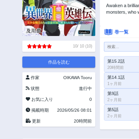
Awaken a brillia
monsters, who wi
巻一覧
10
/
10
(
10
)
第15.2話
作品を読む
20時間前
第14.1話
作家
OIKAWA Tooru
1ヶ月前
状態
進行中
第9話
お気に入り
0
2ヶ月前
第5話
掲載時期
2026/05/26 08:01
2ヶ月前
更新
20時間前