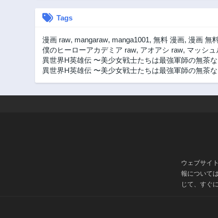
Tags
漫画 raw
,
mangaraw
,
manga1001
,
無料 漫画
,
漫画 無
僕のヒーローアカデミア raw
,
アオアシ raw
,
マッシュル
異世界H英雄伝 〜美少女戦士たちは最強軍師の無茶な
異世界H英雄伝 〜美少女戦士たちは最強軍師の無茶なお
ウェブサイ
報について
じて、すぐ