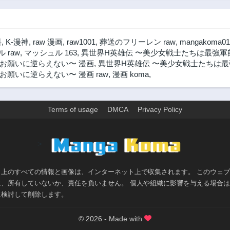
料
,
K-漫神
,
raw 漫画
,
raw1001
,
葬送のフリーレン raw
,
mangakoma01
 raw
,
マッシュル 163
,
異世界H英雄伝 〜美少女戦士たちは最強軍師
お願いに逆らえない〜 漫画
,
異世界H英雄伝 〜美少女戦士たちは最
願いに逆らえない〜 漫画 raw
,
漫画 koma
,
Terms of usage
DMCA
Privacy Policy
>
ト上のすべての情報と画像は、インターネット上で収集されます。 このウェ
は、所有していないか、責任を負いません。 個人や組織に影響を与える場合
に検討して削除します。
© 2026 - Made with