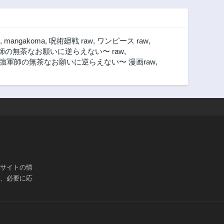
,
mangakoma
,
呪術廻戦 raw
,
ワンピース raw
,
の無茶なお願いに逆らえない〜 raw
,
強軍師の無茶なお願いに逆らえない〜 漫画raw
,
ブサイトの情
は、必要に応