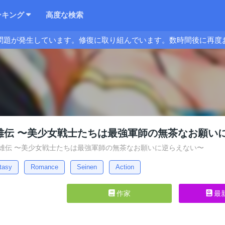
ンキング
高度な検索
問題が発生しています。修復に取り組んでいます。数時間後に再度
雄伝 〜美少女戦士たちは最強軍師の無茶なお願い
英雄伝 〜美少女戦士たちは最強軍師の無茶なお願いに逆らえない〜
tasy
Romance
Seinen
Action
作家
最