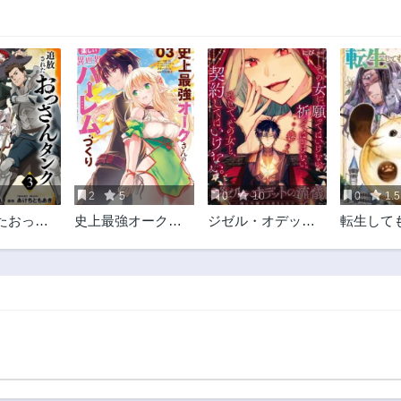
2
5
0
10
0
1.5
たおっさ
史上最強オークさ
ジゼル・オデット
転生して
、実は防
んの楽しい種付け
の流儀 -禍の令嬢と
だったの
ハーレムづくり
13番目の王子-
ジゼロで