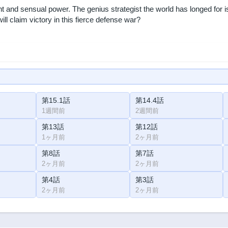
nt and sensual power. The genius strategist the world has longed for 
ll claim victory in this fierce defense war?
第15.1話
第14.4話
1週間前
2週間前
第13話
第12話
1ヶ月前
2ヶ月前
第8話
第7話
2ヶ月前
2ヶ月前
第4話
第3話
2ヶ月前
2ヶ月前