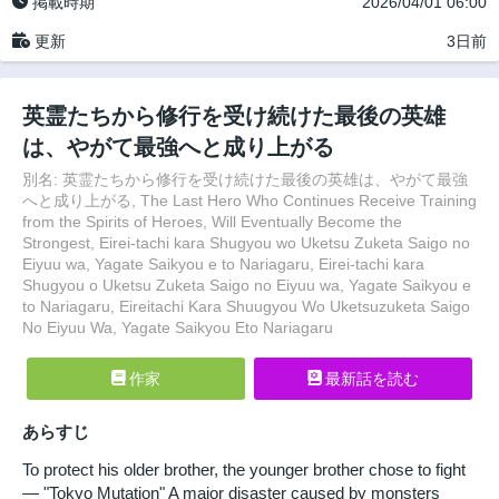
掲載時期
2026/04/01 06:00
更新
3日前
英霊たちから修行を受け続けた最後の英雄
は、やがて最強へと成り上がる
別名: 英霊たちから修行を受け続けた最後の英雄は、やがて最強
へと成り上がる, The Last Hero Who Continues Receive Training
from the Spirits of Heroes, Will Eventually Become the
Strongest, Eirei-tachi kara Shugyou wo Uketsu Zuketa Saigo no
Eiyuu wa, Yagate Saikyou e to Nariagaru, Eirei-tachi kara
Shugyou o Uketsu Zuketa Saigo no Eiyuu wa, Yagate Saikyou e
to Nariagaru, Eireitachi Kara Shuugyou Wo Uketsuzuketa Saigo
No Eiyuu Wa, Yagate Saikyou Eto Nariagaru
作家
最新話を読む
あらすじ
To protect his older brother, the younger brother chose to fight
— "Tokyo Mutation" A major disaster caused by monsters