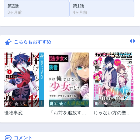
第2話
第1話
3ヶ月前
4ヶ月前
こちらもおすすめ
0
6.5
0
9
0
10
怪物事変
「お前を追放す
じゃない方の聖女
る」追放されたの
と勇者～あれ、私
は俺ではなく無口
たちって本当に
な魔法少女でした
『じゃない方』?～
コメント