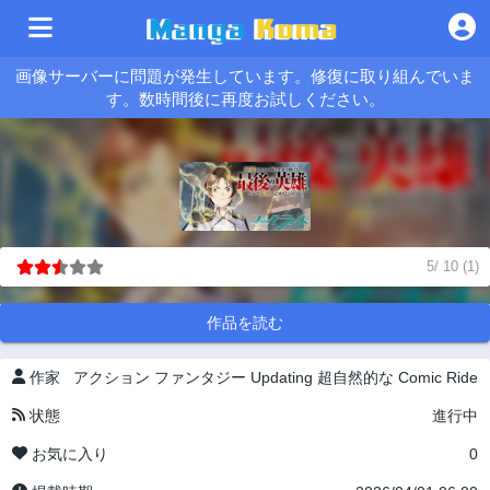
画像サーバーに問題が発生しています。修復に取り組んでいま
す。数時間後に再度お試しください。
5
/
10
(
1
)
作品を読む
作家
アクション
ファンタジー
Updating
超自然的な
Comic Ride
状態
進行中
お気に入り
0