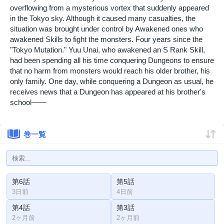
overflowing from a mysterious vortex that suddenly appeared
in the Tokyo sky. Although it caused many casualties, the
situation was brought under control by Awakened ones who
awakened Skills to fight the monsters. Four years since the
"Tokyo Mutation." Yuu Unai, who awakened an S Rank Skill,
had been spending all his time conquering Dungeons to ensure
that no harm from monsters would reach his older brother, his
only family. One day, while conquering a Dungeon as usual, he
receives news that a Dungeon has appeared at his brother's
school――
巻一覧
第6話
第5話
3日前
4日前
第4話
第3話
2ヶ月前
2ヶ月前