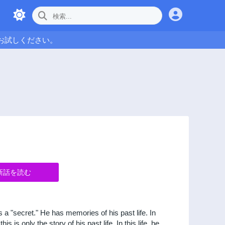
お試しください。
新話を読む
 a "secret." He has memories of his past life. In
is only the story of his past life. In this life, he