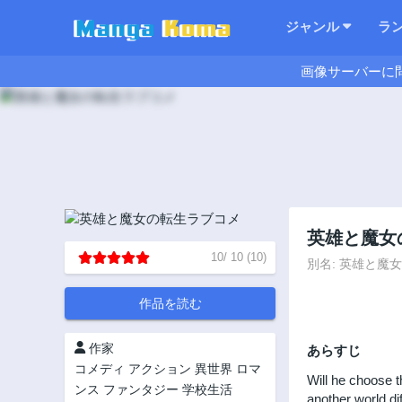
ジャンル
ラ
画像サーバーに
英雄と魔女
10
/
10
(
10
)
別名: 英雄と魔女の転生
作品を読む
作家
あらすじ
コメディ
アクション
異世界
ロマ
Will he choose t
ンス
ファンタジー
学校生活
another world dif