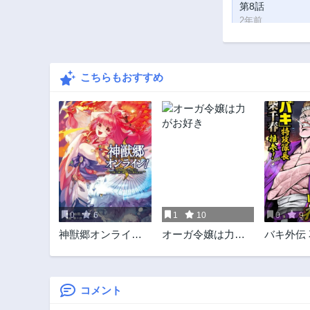
第8話
2年前
第3話
2年前
こちらもおすすめ
0
6
1
10
0
9
神獣郷オンライ
オーガ令嬢は力が
バキ外伝
ン！〜『器用値極
お好き
ル
振り』で聖獣と共
に『不殺』で優し
い魅せプレイを
コメント
『配信』しま