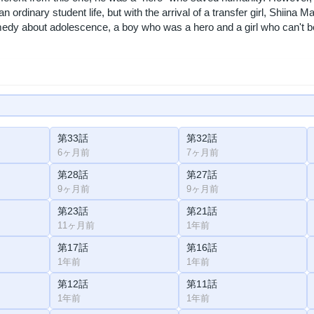
an ordinary student life, but with the arrival of a transfer girl, Shiina 
medy about adolescence, a boy who was a hero and a girl who can't be
第33話
第32話
6ヶ月前
7ヶ月前
第28話
第27話
9ヶ月前
9ヶ月前
第23話
第21話
11ヶ月前
1年前
第17話
第16話
1年前
1年前
第12話
第11話
1年前
1年前