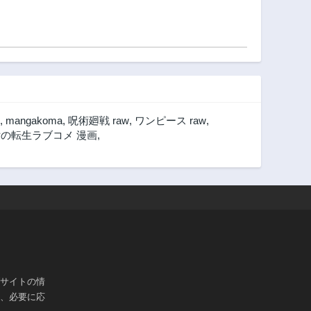
,
mangakoma
,
呪術廻戦 raw
,
ワンピース raw
,
の転生ラブコメ 漫画
,
ブサイトの情
は、必要に応