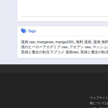
す！〜
Tags
漫画 raw
,
mangaraw
,
manga1001
,
無料 漫画
,
漫画 無
僕のヒーローアカデミア raw
,
アオアシ raw
,
マッシュル
英雄と魔女の転生ラブコメ 漫画raw
,
英雄と魔女の転生ラ
ウェブサイ
報について