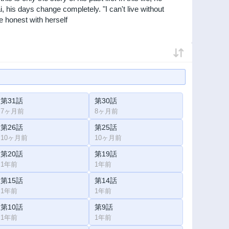
Mai, his days change completely. "I can't live without
 honest with herself
第31話
第30話
7ヶ月前
8ヶ月前
第26話
第25話
10ヶ月前
10ヶ月前
第20話
第19話
1年前
1年前
第15話
第14話
1年前
1年前
第10話
第9話
1年前
1年前