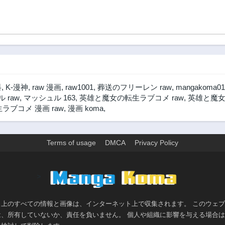
料
,
K-漫神
,
raw 漫画
,
raw1001
,
葬送のフリーレン raw
,
mangakoma01
 raw
,
マッシュル 163
,
英雄と魔女の転生ラブコメ raw
,
英雄と魔女
ブコメ 漫画 raw
,
漫画 koma
,
Terms of usage
DMCA
Privacy Policy
>
ト上のすべての情報と画像は、インターネット上で収集されます。 このウェ
は、所有していないか、責任を負いません。 個人や組織に影響を与える場合