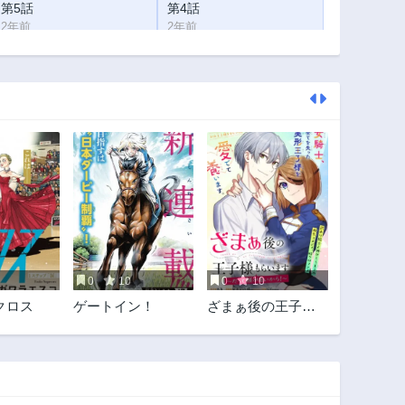
第5話
第4話
2年前
2年前
第1話
2年前
0
10
0
10
クロス
ゲートイン！
ざまぁ後の王子様
もらいます～だっ
て顔が良いから!～