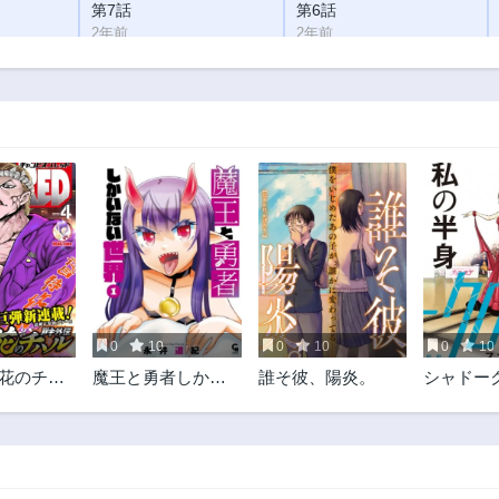
第7話
第6話
2年前
2年前
第2話
2年前
0
10
0
10
0
10
 花のチハ
魔王と勇者しかい
誰そ彼、陽炎。
シャドー
ない世界