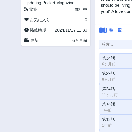
Updating
Pocket Magazine
should be living 
状態
進行中
you!" A love co
お気に入り
0
掲載時期
2024/11/17 11:30
巻一覧
更新
6ヶ月前
第34話
6ヶ月前
第29話
8ヶ月前
第24話
11ヶ月前
第18話
1年前
第13話
1年前