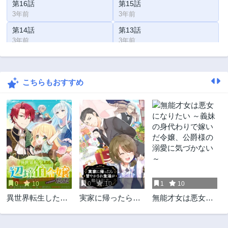
第16話
第15話
3年前
3年前
第14話
第13話
3年前
3年前
第12話
第11話
3年前
3年前
こちらもおすすめ
第10話
第9話
3年前
3年前
第8話
第7話
3年前
3年前
第6話
第5話
3年前
3年前
第4話
第3話
3年前
3年前
0
10
0
10
1
10
第2話
第1話
異世界転生したら
実家に帰ったら甘
無能才女は悪女に
3年前
3年前
辺境伯令嬢だった
やかされ
なりたい ～義妹の
～推しと共に生き
身代わりで嫁いだ