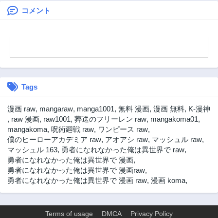
る辺境生活～
令嬢、公爵様の溺
@COMIC
愛に気づかない～
コメント
Tags
漫画 raw
,
mangaraw
,
manga1001
,
無料 漫画
,
漫画 無料
,
K-漫神
,
raw 漫画
,
raw1001
,
葬送のフリーレン raw
,
mangakoma01
,
mangakoma
,
呪術廻戦 raw
,
ワンピース raw
,
僕のヒーローアカデミア raw
,
アオアシ raw
,
マッシュル raw
,
マッシュル 163
,
勇者になれなかった俺は異世界で raw
,
勇者になれなかった俺は異世界で 漫画
,
勇者になれなかった俺は異世界で 漫画raw
,
勇者になれなかった俺は異世界で 漫画 raw
,
漫画 koma
,
Terms of usage
DMCA
Privacy Policy