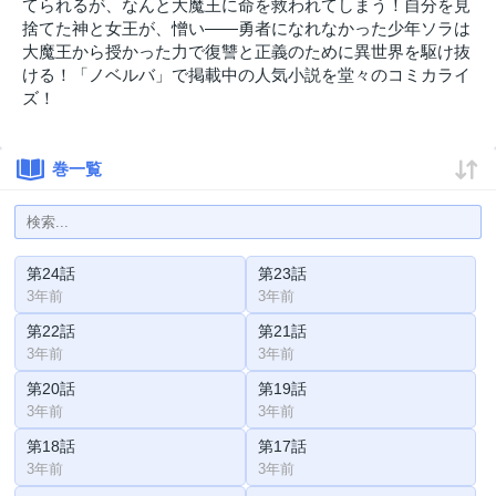
てられるが、なんと大魔王に命を救われてしまう！自分を見
捨てた神と女王が、憎い――勇者になれなかった少年ソラは
大魔王から授かった力で復讐と正義のために異世界を駆け抜
ける！「ノベルバ」で掲載中の人気小説を堂々のコミカライ
ズ！
巻一覧
第24話
第23話
3年前
3年前
第22話
第21話
3年前
3年前
第20話
第19話
3年前
3年前
第18話
第17話
3年前
3年前