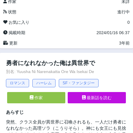
作家
未詳
状態
進行中
お気に入り
0
掲載時期
2024/01/16 06:37
更新
3年前
勇者になれなかった俺は異世界で
別名: Yuusha Ni Narenakatta Ore Wa Isekai De
ロマンス
ハーレム
SF・ファンタジー
作家
最新話を読む
あらすじ
突然、クラス全員が異世界に召喚されるも、一人だけ勇者に
なれなかった高理ソラ（こうりそら）。神にも女王にも見捨