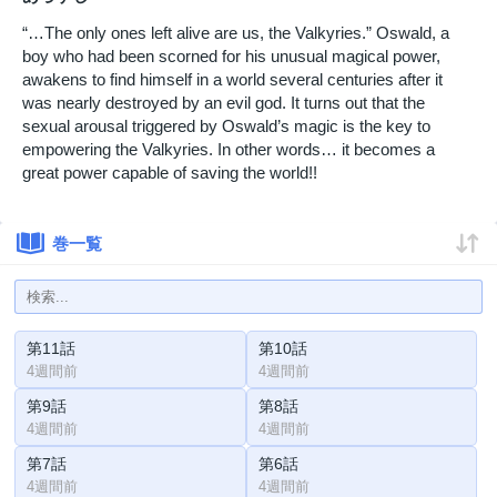
“…The only ones left alive are us, the Valkyries.” Oswald, a
boy who had been scorned for his unusual magical power,
awakens to find himself in a world several centuries after it
was nearly destroyed by an evil god. It turns out that the
sexual arousal triggered by Oswald’s magic is the key to
empowering the Valkyries. In other words… it becomes a
great power capable of saving the world!!
巻一覧
第11話
第10話
4週間前
4週間前
第9話
第8話
4週間前
4週間前
第7話
第6話
4週間前
4週間前