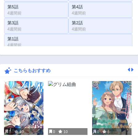
第5話
第4話
4週間前
4週間前
第3話
第2話
4週間前
4週間前
第1話
4週間前
こちらもおすすめ
1
10
0
10
0
5