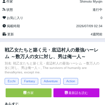
作家
Shimoto Myojin
状態
進行中
お気に入り
0
掲載時期
2026/07/09 02:34
更新
4週間前
戦乙女たちと築く元・底辺村人の最強ハーレ
ム ～数万人の女に対し、男は俺一人～
別名: 戦乙女たちと築く元・底辺村人の最強ハーレム ～数万人の
女に対し、男は俺一人～, The survivors of humanily are
thevalkyries, except me.
Ecchi
Fantasy
Adventure
Action
作家
最新話を読む
あらすじ