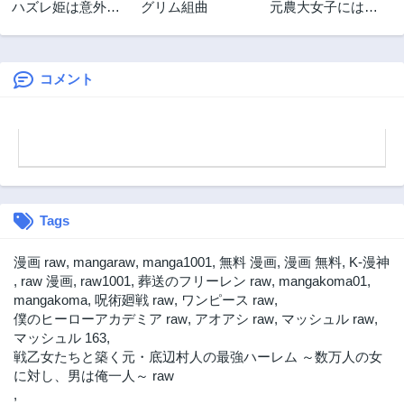
ハズレ姫は意外と
グリム組曲
元農大女子には悪
愛されている?
役令嬢はムリです!
コメント
Tags
漫画 raw
,
mangaraw
,
manga1001
,
無料 漫画
,
漫画 無料
,
K-漫神
,
raw 漫画
,
raw1001
,
葬送のフリーレン raw
,
mangakoma01
,
mangakoma
,
呪術廻戦 raw
,
ワンピース raw
,
僕のヒーローアカデミア raw
,
アオアシ raw
,
マッシュル raw
,
マッシュル 163
,
戦乙女たちと築く元・底辺村人の最強ハーレム ～数万人の女
に対し、男は俺一人～ raw
,