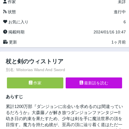
作家
未詳
状態
進行中
お気に入り
6
掲載時期
2024/01/16 10:47
更新
1ヶ月前
杖と剣のウィストリア
別名: Wistorias Wand And Sword
作家
最新話を読む
あらすじ
累計1200万部『ダンジョンに出会いを求めるのは間違ってい
るだろうか』大森藤ノが解き放つダンジョンファンタジー!!
幼き日の約束を果たすため、少年は剣を手に魔法世界の頂を
目指す。魔力を持たぬ彼が、至高の頂に辿り着く道はただ一