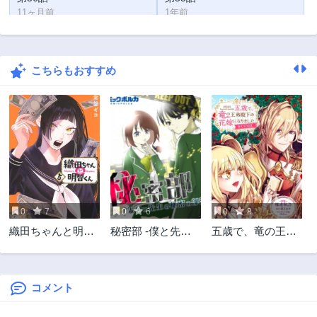
11ヶ月前
1年前
第54話
第53話
1年前
1年前
こちらもおすすめ
第52話
第51話
1年前
1年前
第50話
第49話
1年前
1年前
第48話
第47話
2年前
2年前
第46話
第45.2話
2年前
2年前
0
7
0
6
0
8
第45.1話
第45話
織田ちゃんと明智
秘密部 -僕と先生
五歳で、竜の王弟
2年前
2年前
くん
の秘密の部活-
殿下の花嫁になり
第44話
第43話
ました@COMIC
2年前
2年前
コメント
第42話
第41話
2年前
2年前