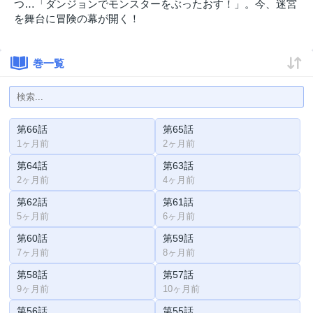
つ…「ダンジョンでモンスターをぶったおす！」。今、迷宮
を舞台に冒険の幕が開く！
巻一覧
第66話
第65話
1ヶ月前
2ヶ月前
第64話
第63話
2ヶ月前
4ヶ月前
第62話
第61話
5ヶ月前
6ヶ月前
第60話
第59話
7ヶ月前
8ヶ月前
第58話
第57話
9ヶ月前
10ヶ月前
第56話
第55話