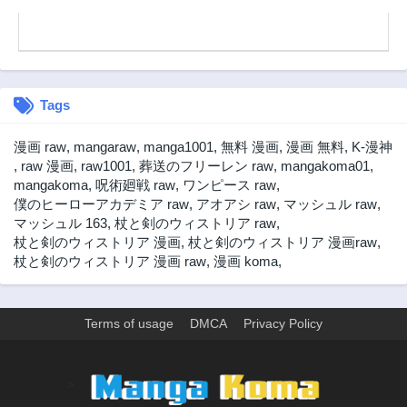
第40話
第39話
2年前
2年前
第38話
第37話
2年前
3年前
Tags
第36話
第35話
3年前
3年前
漫画 raw
,
mangaraw
,
manga1001
,
無料 漫画
,
漫画 無料
,
K-漫神
第34話
第33.2話
,
raw 漫画
,
raw1001
,
葬送のフリーレン raw
,
mangakoma01
,
3年前
2年前
mangakoma
,
呪術廻戦 raw
,
ワンピース raw
,
僕のヒーローアカデミア raw
,
アオアシ raw
,
マッシュル raw
,
第33.1話
第33話
マッシュル 163
,
杖と剣のウィストリア raw
,
2年前
3年前
杖と剣のウィストリア 漫画
,
杖と剣のウィストリア 漫画raw
,
第32話
第31.2話
杖と剣のウィストリア 漫画 raw
,
漫画 koma
,
3年前
2年前
第31.1話
第31話
2年前
3年前
Terms of usage
DMCA
Privacy Policy
第30.2話
第30.1話
2年前
2年前
>
第30話
第29話