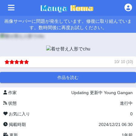
画像サーバーに問題が発生しています。修復に取り組んでいま
す。数時間後に再度お試しください。
10
/
10
(
10
)
作品を読む
作家
Updating
更新中
Young Gangan
状態
進行中
お気に入り
0
掲載時期
2024/12/21 06:30
更新
1年前