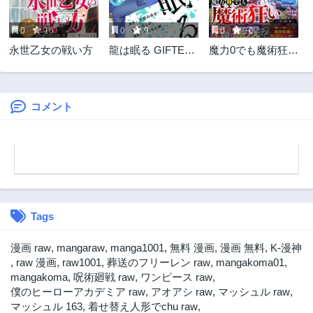
0
10
0
9
0
10
永世乙女の戦い方
龍は眠る GIFTED
魔力0でも魔術狂い
異能の少年たち
だったので、第二
の人生では無双す
る～俺だけ知って
いる魔術知識で極
コメント
大魔法をぶっ放す
～
Tags
漫画 raw
,
mangaraw
,
manga1001
,
無料 漫画
,
漫画 無料
,
K-漫神
,
raw 漫画
,
raw1001
,
葬送のフリーレン raw
,
mangakoma01
,
mangakoma
,
呪術廻戦 raw
,
ワンピース raw
,
僕のヒーローアカデミア raw
,
アオアシ raw
,
マッシュル raw
,
マッシュル 163
,
着せ替え人形でchu raw
,